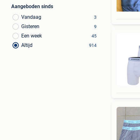
Aangeboden sinds
Vandaag
3
Gisteren
9
Een week
45
Altijd
914