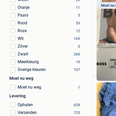
Moet nu
Oranje
11
Paars
5
Rood
53
Roze
12
Wit
165
Zilver
0
Zwart
260
Meerkleurig
19
Overige kleuren
107
Moet nu weg
Moet nu weg
1
Levering
Ophalen
628
Verzenden
725