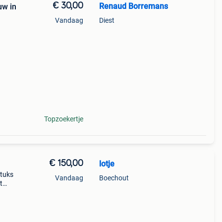
€ 30,00
Renaud Borremans
Vandaag
Diest
Topzoekertje
€ 150,00
lotje
Stuks
Vandaag
Boechout
t
k.