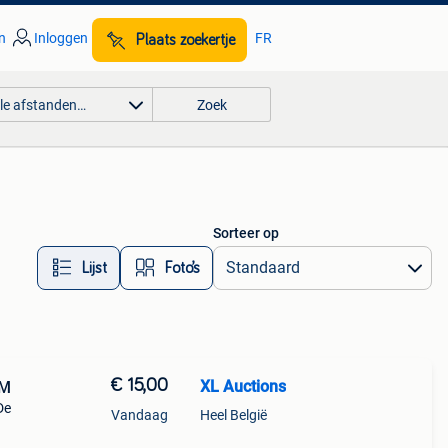
n
Inloggen
FR
Plaats zoekertje
lle afstanden…
Zoek
Sorteer op
Lijst
Foto’s
€ 15,00
XL Auctions
 M
De
Vandaag
Heel België
oie