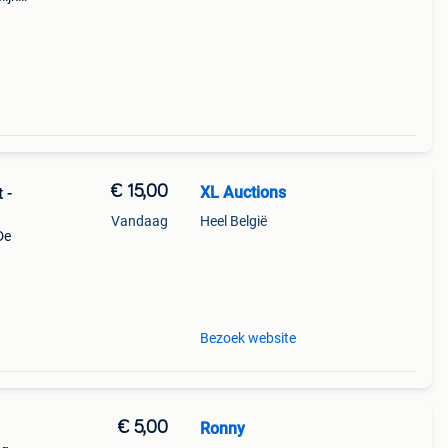
€ 15,00
XL Auctions
 -
Vandaag
Heel België
De
oie
Bezoek website
€ 5,00
Ronny