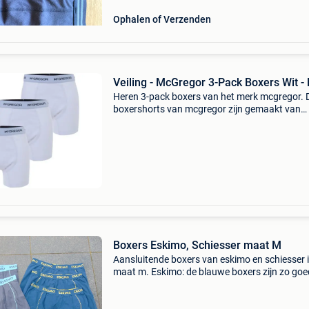
Ophalen of Verzenden
Veiling - McGregor 3-Pack Boxers Wit -
Heren 3-pack boxers van het merk mcgregor. 
boxershorts van mcgregor zijn gemaakt van
katoen en elastaan. De boxers hebben een mo
sluitende pasvorm.material katoen/elastaan
sluiting dit kavel slu
Boxers Eskimo, Schiesser maat M
Aansluitende boxers van eskimo en schiesser 
maat m. Eskimo: de blauwe boxers zijn zo goe
nieuw, de 2 grijze boxers zijn iets meer gedrag
maar in prima staat. Schiesser: kleur grijs, in 