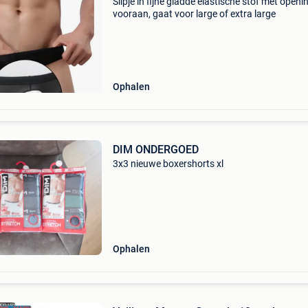
Slipje in fijne gladde elastische stof met openi
vooraan, gaat voor large of extra large
Ophalen
DIM ONDERGOED
3x3 nieuwe boxershorts xl
Ophalen