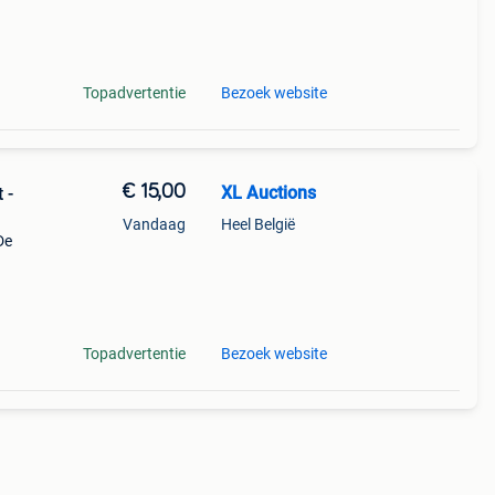
Topadvertentie
Bezoek website
€ 15,00
XL Auctions
 -
Vandaag
Heel België
De
oie
Topadvertentie
Bezoek website