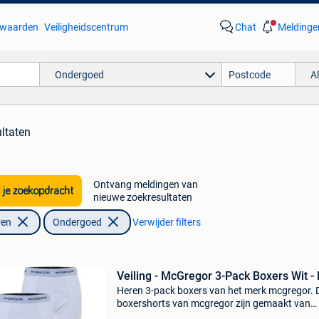
waarden
Veiligheidscentrum
Chat
Meldinge
Ondergoed
A
ultaten
Ontvang meldingen van
 je zoekopdracht
nieuwe zoekresultaten
ren
Ondergoed
Verwijder filters
Veiling - McGregor 3-Pack Boxers Wit -
Heren 3-pack boxers van het merk mcgregor. 
boxershorts van mcgregor zijn gemaakt van
katoen en elastaan. De boxers hebben een mo