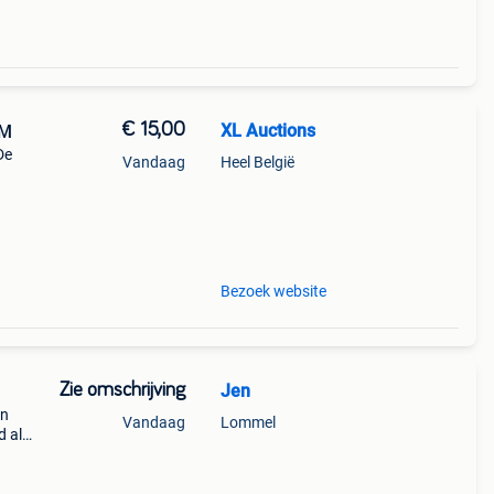
€ 15,00
XL Auctions
 M
De
Vandaag
Heel België
oie
Bezoek website
Zie omschrijving
Jen
in
Vandaag
Lommel
d als
en
gedra