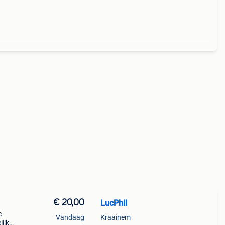
€ 20,00
LucPhil
c
Vandaag
Kraainem
lijke