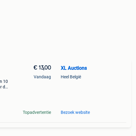
€ 13,00
XL Auctions
Vandaag
Heel België
n 10
r dat
nd
Topadvertentie
Bezoek website