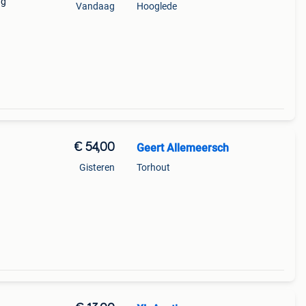
ng
Vandaag
Hooglede
€ 54,00
Geert Allemeersch
Gisteren
Torhout