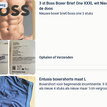
3 st Boss Boxer Brief One XXXL wit Nieuw in
 weg
de doos
Nieuwe boxer brief/boss one 3 stuks
Ophalen of Verzenden
Entusia boxershorts maat L
Boxershort voor beginnende incontinentie. 9 
als nieuw 4 stuks als nieuw maar 1cm vergroo
krijg je er bij. Maat l nieuwprijs 35 euro per stu