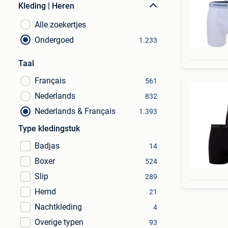
Kleding | Heren
Alle zoekertjes
Ondergoed
1.233
Taal
Français
561
Nederlands
832
Nederlands & Français
1.393
Type kledingstuk
Badjas
14
Boxer
524
Slip
289
Hemd
21
Nachtkleding
4
Overige typen
93