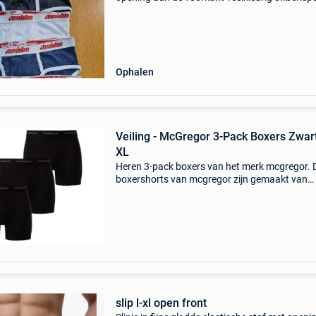
staat
Ophalen
Veiling - McGregor 3-Pack Boxers Zwart
XL
Heren 3-pack boxers van het merk mcgregor. 
boxershorts van mcgregor zijn gemaakt van
katoen en elastaan. De boxers hebben een mo
sluitende pasvorm.material katoen/elastaan
sluiting dit kavel slu
slip l-xl open front