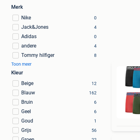
Merk
Nike
0
Jack&Jones
4
Adidas
0
andere
4
Tommy hilfiger
8
Toon meer
Kleur
Beige
12
Blauw
162
Bruin
6
Geel
6
Goud
1
Grijs
56
Groen
22