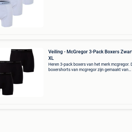
sluitende pasvorm.material katoen/elastaan
sluiting dit kavel slu
Veiling - McGregor 3-Pack Boxers Zwart
XL
Heren 3-pack boxers van het merk mcgregor. 
boxershorts van mcgregor zijn gemaakt van
katoen en elastaan. De boxers hebben een mo
sluitende pasvorm.material katoen/elastaan
sluiting dit kavel slu