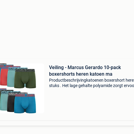
Veiling - Marcus Gerardo 10-pack
boxershorts heren katoen ma
Productbeschrijvingkatoenen boxershort here
stuks . Het lage gehalte polyamide zorgt ervoo
deze boxershort zeer zacht
aanvoelt.vochtabsorberend, warmteregulere
met de nadruk op duurzaam.78%