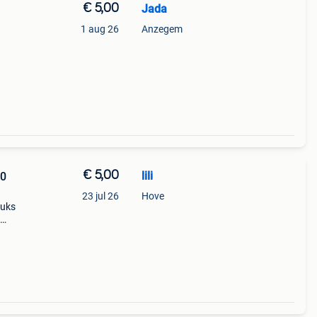
€ 5,00
Jada
1 aug 26
Anzegem
€ 5,00
lili
10
23 jul 26
Hove
tuks