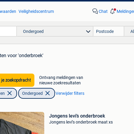
waarden
Veiligheidscentrum
Chat
Meldinge
Ondergoed
A
ten
voor 'onderbroek'
Ontvang meldingen van
 je zoekopdracht
nieuwe zoekresultaten
ren
Ondergoed
Verwijder filters
Jongens levi’s onderbroek
Jongens levi’s onderbroek maat xs