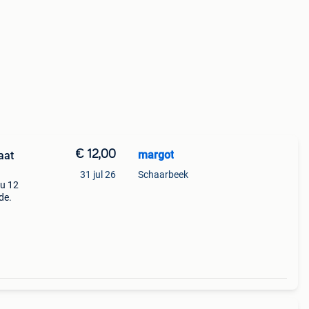
€ 12,00
margot
aat
31 jul 26
Schaarbeek
Nu 12
de.