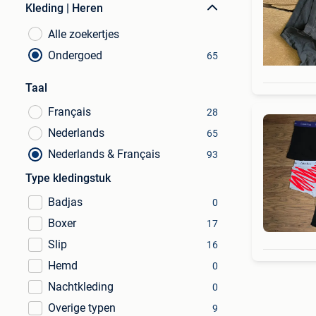
Kleding | Heren
Alle zoekertjes
Ondergoed
65
Taal
Français
28
Nederlands
65
Nederlands & Français
93
Type kledingstuk
Badjas
0
Boxer
17
Slip
16
Hemd
0
Nachtkleding
0
Overige typen
9