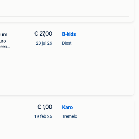
€ 27,00
B-kids
dium
euro
23 jul 26
Diest
 een
ijn
 medi
€ 1,00
Karo
19 feb 26
Tremelo