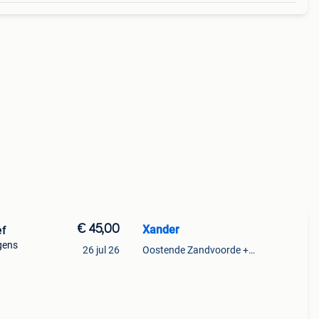
€ 45,00
Xander
ef
gens
26 jul 26
Oostende Zandvoorde +Oostende