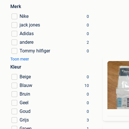
Merk
Nike
0
jack jones
0
Adidas
0
andere
2
Tommy hilfiger
0
Toon meer
Kleur
Beige
0
Blauw
10
Bruin
0
Geel
0
Goud
0
Grijs
3
Groen
1