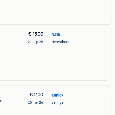
€ 15,00
Nath
21 sep 25
Herenthout
€ 2,00
annick
er
25 mei 26
Beringen