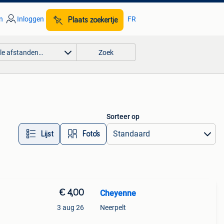
n
Inloggen
FR
Plaats zoekertje
lle afstanden…
Zoek
Sorteer op
Lijst
Foto’s
€ 4,00
Cheyenne
3 aug 26
Neerpelt