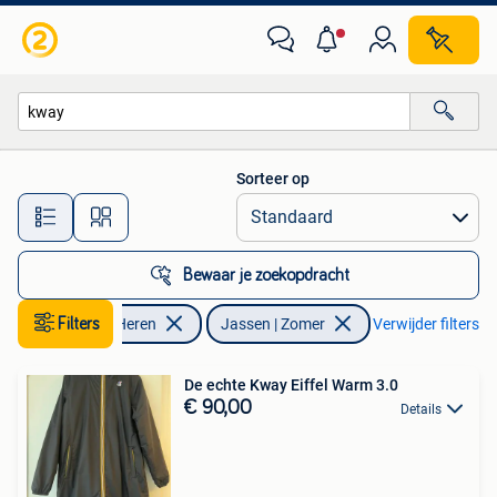
Jassen | Zomer
Sorteer op
Alle afstanden…
Bewaar je zoekopdracht
Kleding | Heren
Filters
Jassen | Zomer
Verwijder filters
De echte Kway Eiffel Warm 3.0
€ 90,00
Details