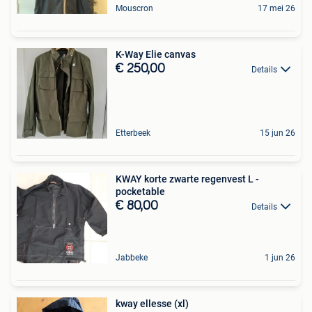
Mouscron
17 mei 26
K-Way Elie canvas
€ 250,00
Details
Etterbeek
15 jun 26
KWAY korte zwarte regenvest L -
pocketable
€ 80,00
Details
Jabbeke
1 jun 26
kway ellesse (xl)