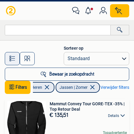
Jassen | Zomer
Sorteer op
Alle afstanden…
Bewaar je zoekopdracht
Kleding | Heren
Filters
Jassen | Zomer
Verwijder filters
Mammut Convey Tour GORE-TEX -35% |
Top Retour Deal
€ 135,51
Details
Topadvertentie