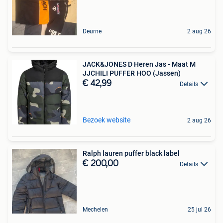
Deurne
2 aug 26
JACK&JONES D Heren Jas - Maat M
JJCHILI PUFFER HOO (Jassen)
€ 42,99
Details
Bezoek website
2 aug 26
Ralph lauren puffer black label
€ 200,00
Details
Mechelen
25 jul 26