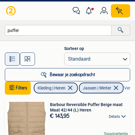
Jassen | Winter
Sorteer op
Alle afstanden…
Bewaar je zoekopdracht
Filters
Kleding | Heren
Jassen | Winter
Verwij
Barbour Reversible Puffer Beige maat
Maat 42/44 (L) Heren
€ 143,95
Details
Topadvertentie