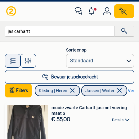
Jassen | Winter
Sorteer op
Alle afstanden…
Bewaar je zoekopdracht
Filters
Kleding | Heren
Jassen | Winter
Verwij
mooie zwarte Carhartt jas met voering
maat S
€ 55,00
Details