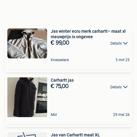
Jas winter ecru merk carhartt– maat xl
nieuwprijs is ongevee
€ 99,00
Details
Knesselare
5 mrt 25
Carhartt jas
€ 75,00
Details
Mol
29 mei 26
Jas van Carhartt maat XL