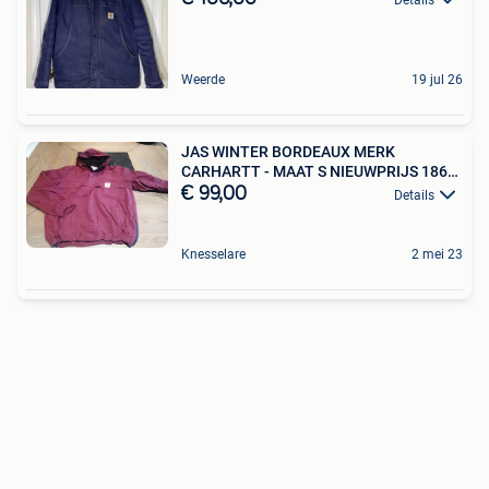
Weerde
19 jul 26
JAS WINTER BORDEAUX MERK
CARHARTT - MAAT S NIEUWPRIJS 186
EU
€ 99,00
Details
Knesselare
2 mei 23