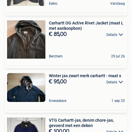
Eeklo
Vandaag
Carhartt OG Active Rivet Jacket (maat L
met aankoopbon)
€ 85,00
Details
Berchem
29 jul 26
Winter jas zwart merk carhartt - maat s
€ 95,00
Details
Knesselare
1 sep 25
VTG Carhartt-jas, denim chore-jas,
gevoerd met een deken
€ 100,00
Details