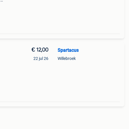
r
i .
€ 12,00
Spartacus
22 jul 26
Willebroek