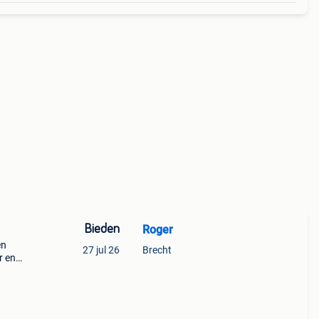
Bieden
Roger
en
27 jul 26
Brecht
r en
llen
De m