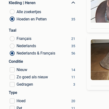
Kleding | Heren
Alle zoekertjes
Hoeden en Petten
35
Taal
Français
21
Nederlands
35
Nederlands & Français
56
Conditie
Nieuw
14
Zo goed als nieuw
11
Gedragen
3
Type
Hoed
20
Pet
11