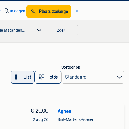
n
Inloggen
FR
Plaats zoekertje
lle afstanden…
Zoek
Sorteer op
Lijst
Foto’s
€ 20,00
Agnes
2 aug 26
Sint-Martens-Voeren