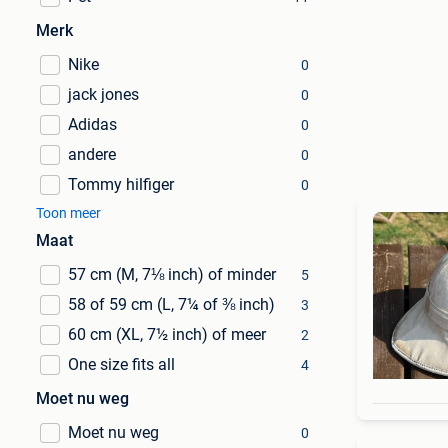
Merk
Nike
0
jack jones
0
Adidas
0
andere
0
Tommy hilfiger
0
Toon meer
Maat
57 cm (M, 7⅛ inch) of minder
5
58 of 59 cm (L, 7¼ of ⅜ inch)
3
60 cm (XL, 7½ inch) of meer
2
One size fits all
4
Moet nu weg
Moet nu weg
0