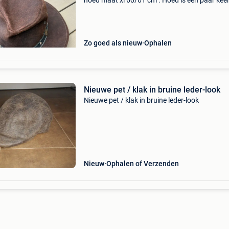
hoed maat xl 60/61 cm . Hoed is een paar kee
gedragen maar is netjes en het leer is heel moo
Laatste kans 20 euro !!
Zo goed als nieuw
Ophalen
Nieuwe pet / klak in bruine leder-look
Nieuwe pet / klak in bruine leder-look
Nieuw
Ophalen of Verzenden