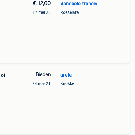
€ 12,00
Vandaele francis
17 mei 26
Roeselare
Bieden
greta
 of
24 nov 21
Knokke