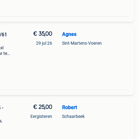
€ 35,00
Agnes
0/61
29 jul 26
Sint-Martens-Voeren
xl
r te
ltijd
nke
€ 25,00
Robert
 -
Eergisteren
Schaarbeek
%