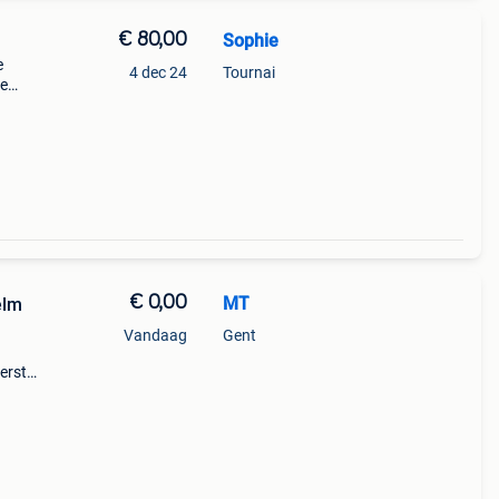
€ 80,00
Sophie
e
4 dec 24
Tournai
De
van
et een
€ 0,00
MT
elm
Vandaag
Gent
eerste
e, in