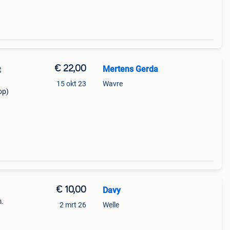
€ 22,00
Mertens Gerda
t
15 okt 23
Wavre
op)
€ 10,00
Davy
m.
2 mrt 26
Welle