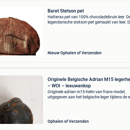
Baret Stetson pet
Hatteras pet van 100% chocoladebruin leer. D
legendarische stetson-pet gemaakt van leer. 
kwaliteit van een legendarisch merk. Een pet 
hatteras stetson is de garantie voor plezier m
uniek
Nieuw
Ophalen of Verzenden
Originele Belgische Adrian M15 legerh
– WOI – leeuwenkop
Originele adrian m15-helm van frans model,
uitgegeven aan het belgische leger tijdens de 
wereldoorlog. De helm is herkenbaar aan het
belgische leeuwenkopembleem aan de voorzijd
tegenstelli
Ophalen of Verzenden