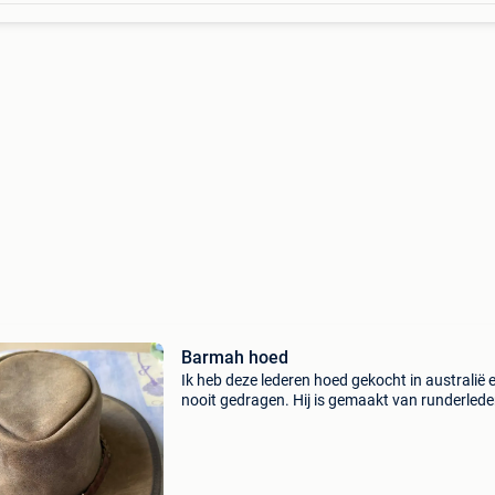
Barmah hoed
Ik heb deze lederen hoed gekocht in australië 
nooit gedragen. Hij is gemaakt van runderlede
krokodillen leder en versierd met echte krokodi
tanden. Barman is een top merk in australië. 