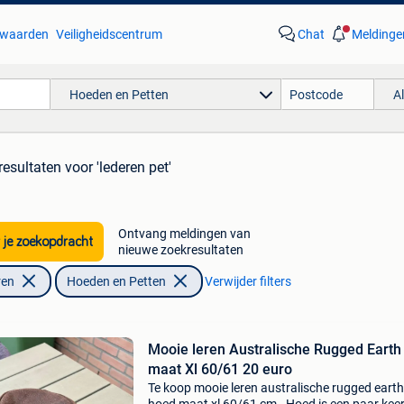
waarden
Veiligheidscentrum
Chat
Meldinge
Hoeden en Petten
A
resultaten
voor 'lederen pet'
Ontvang meldingen van
 je zoekopdracht
nieuwe zoekresultaten
ren
Hoeden en Petten
Verwijder filters
Mooie leren Australische Rugged Earth
maat Xl 60/61 20 euro
Te koop mooie leren australische rugged earth