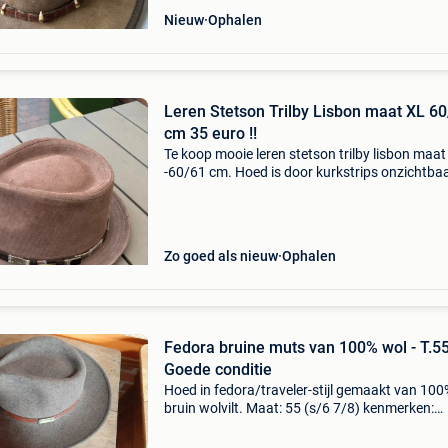
Nieuw
Ophalen
Leren Stetson Trilby Lisbon maat XL 6
cm 35 euro !!
Te koop mooie leren stetson trilby lisbon maat 
-60/61 cm. Hoed is door kurkstrips onzichtbaa
verkleinen . Hoed is schoon gemaakt en heeft a
in een plastic zak bewaard gebleven in een do
Zo goed als nieuw
Ophalen
Fedora bruine muts van 100% wol - T.55
Goede conditie
Hoed in fedora/traveler-stijl gemaakt van 100
bruin wolvilt. Maat: 55 (s/6 7/8) kenmerken:
opvouwbaar/samendrukbaar (breekbaar) en
waterafstotend (waterafstotend) afwerking: