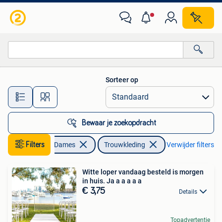
Trouwkleding en Trouwaccessoires
Sorteer op
Alle afstanden…
Bewaar je zoekopdracht
Filters
Kleding | Dames
Trouwkleding
Verwijder filters
Witte loper vandaag besteld is morgen
in huis. Ja a a a a a
€ 3,75
Details
Topadvertentie