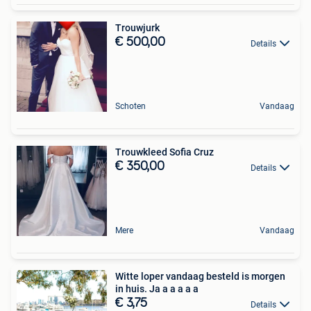
Trouwjurk
€ 500,00
Details
Schoten
Vandaag
Trouwkleed Sofia Cruz
€ 350,00
Details
Mere
Vandaag
Witte loper vandaag besteld is morgen
in huis. Ja a a a a a
€ 3,75
Details