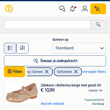
Schoenen
Sorteer op
Alle afstanden…
Bewaar je zoekopdracht
Filters
Kleding | Dames
Schoenen
Verwijder filters
2dekans | Ballerina beige met goud-34
€ 10,99
Details
Topadvertentie
Bezoek website
Vandaag