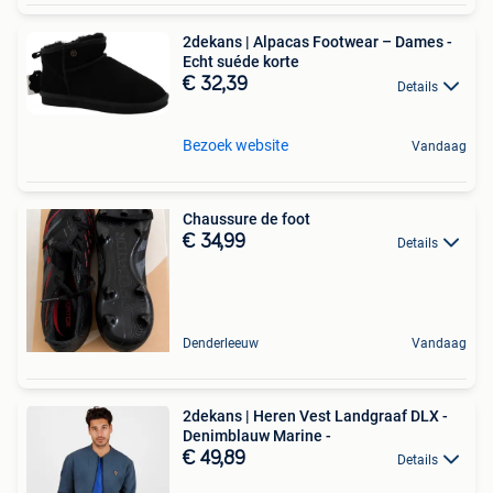
2dekans | Alpacas Footwear – Dames -
Echt suéde korte
€ 32,39
Details
Bezoek website
Vandaag
Chaussure de foot
€ 34,99
Details
Denderleeuw
Vandaag
2dekans | Heren Vest Landgraaf DLX -
Denimblauw Marine -
€ 49,89
Details