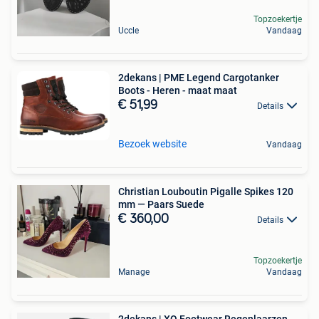
Topzoekertje
Uccle
Vandaag
2dekans | PME Legend Cargotanker
Boots - Heren - maat maat
€ 51,99
Details
Bezoek website
Vandaag
Christian Louboutin Pigalle Spikes 120
mm — Paars Suede
€ 360,00
Details
Topzoekertje
Manage
Vandaag
2dekans | XQ Footwear Regenlaarzen