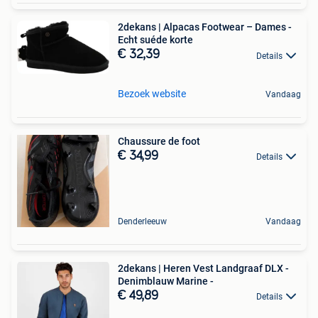
2dekans | Alpacas Footwear – Dames -
Echt suéde korte
€ 32,39
Details
Bezoek website
Vandaag
Chaussure de foot
€ 34,99
Details
Denderleeuw
Vandaag
2dekans | Heren Vest Landgraaf DLX -
Denimblauw Marine -
€ 49,89
Details