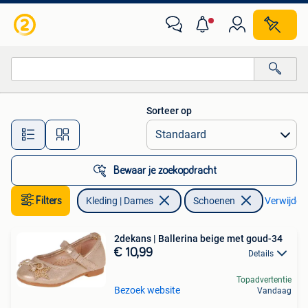
Schoenen
Sorteer op
Alle afstanden…
Bewaar je zoekopdracht
Filters
Kleding | Dames
Schoenen
Verwijder f
2dekans | Ballerina beige met goud-34
€ 10,99
Details
Topadvertentie
Bezoek website
Vandaag