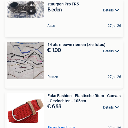
stuurpen Pro FR5
Bieden
Details
Asse
27 jul 26
14 als nieuwe riemen (zie foto's)
€ 1,00
Details
Deinze
27 jul 26
Fako Fashion - Elastische Riem - Canvas
- Gevlochten - 105cm
€ 6,88
Details
Bezoek website