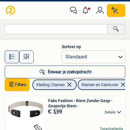
Riemen en Ceinturen
Sorteer op
Alle afstanden…
Bewaar je zoekopdracht
Filters
Kleding | Dames
Riemen en Ceinturen
Fako Fashion - Riem Zonder Gesp -
Gespvrije Riem -
€ 3,99
Details
Topadvertentie