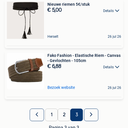
Nieuwe riemen 5€/stuk
€ 5,00
Details
Herselt
26 jul 26
Fako Fashion - Elastische Riem - Canvas
- Gevlochten - 105cm
€ 6,88
Details
Bezoek website
26 jul 26
1
2
3
Pagina 3 van 3