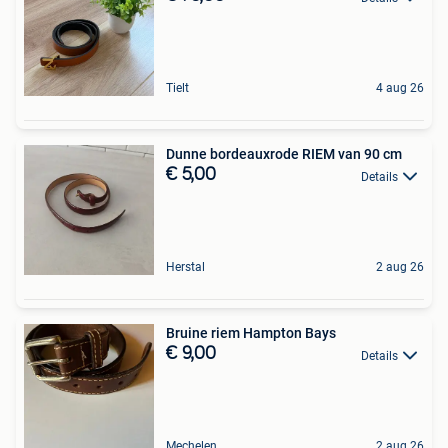
Tielt
4 aug 26
Dunne bordeauxrode RIEM van 90 cm
€ 5,00
Details
Herstal
2 aug 26
Bruine riem Hampton Bays
€ 9,00
Details
Mechelen
2 aug 26