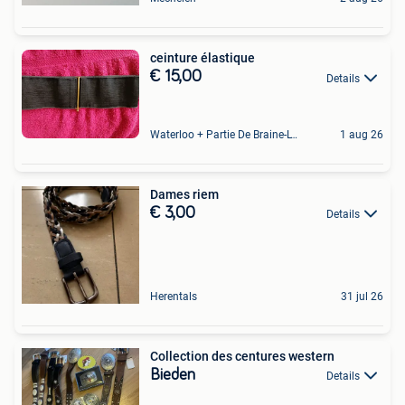
ceinture élastique
€ 15,00
Details
Waterloo + Partie De Braine-L'Alleud, De Ohain
1 aug 26
Dames riem
€ 3,00
Details
Herentals
31 jul 26
Collection des centures western
Bieden
Details