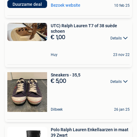
Duurzame deal
Bezoek website
10 feb 25
UTC) Ralph Lauren T7 of 38 suède
schoen
€ 1,00
Details
Huy
23 nov 22
Sneakers - 35,5
€ 5,00
Details
Dilbeek
26 jan 25
Polo Ralph Lauren Enkellaarzen in maat
39 Zwart