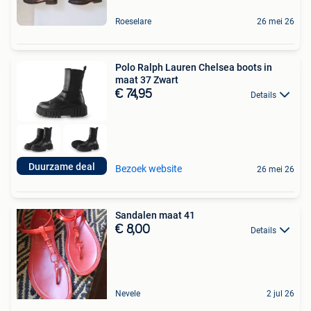
Roeselare
26 mei 26
Polo Ralph Lauren Chelsea boots in
maat 37 Zwart
€ 74,95
Details
Duurzame deal
Bezoek website
26 mei 26
Sandalen maat 41
€ 8,00
Details
Nevele
2 jul 26