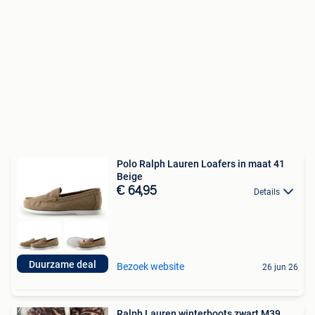
Polo Ralph Lauren Loafers in maat 41
Beige
€ 64,95
Details
Duurzame deal
Bezoek website
26 jun 26
Ralph Lauren winterboots zwart M39