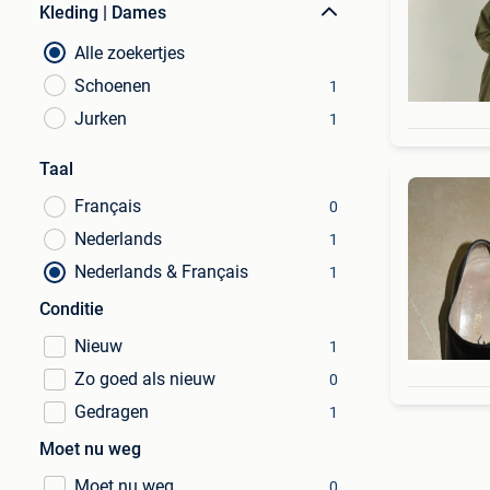
Kleding | Dames
Alle zoekertjes
Schoenen
1
Jurken
1
Taal
Français
0
Nederlands
1
Nederlands & Français
1
Conditie
Nieuw
1
Zo goed als nieuw
0
Gedragen
1
Moet nu weg
Moet nu weg
0