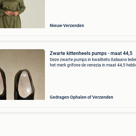
van yest curve, speciaal voor dames in grote
maten.
Nieuw
Verzenden
Zwarte kittenheels pumps - maat 44,5
Deze zwarte pumps in kwaliteits italiaans lede
het merk grifone de venezia in maat 44,5 heb
een comfortabel kittenhieltje van 6,5 cm. Op d
linker schoen zit een krasje in zijkant (zie foto 
Gedragen
Ophalen of Verzenden