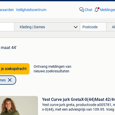
waarden
Veiligheidscentrum
Chat
Meldinge
Kleding | Dames
A
 maat 44'
Ontvang meldingen van
 je zoekopdracht
nieuwe zoekresultaten
ames
Yest Curve jurk GretaX-0(44)Maat 42/44
Yest curve jurk greta, productcode a005781, 
x-0(44), met een adviesprijs van 109.95. Voeg
subtiel sprankje glamour toe met deze blousej