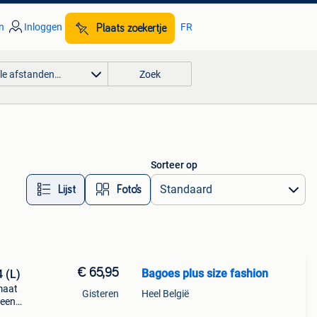
n
Inloggen
FR
Plaats zoekertje
lle afstanden…
Zoek
Sorteer op
Lijst
Foto’s
€ 65,95
Bagoes plus size fashion
 (L)
maat
Gisteren
Heel België
 een
urk