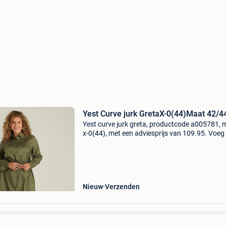
Yest Curve jurk GretaX-0(44)Maat 42/44
Yest curve jurk greta, productcode a005781, 
x-0(44), met een adviesprijs van 109.95. Voeg
subtiel sprankje glamour toe met deze blousej
van yest curve, speciaal voor dames in grote
maten.
Nieuw
Verzenden