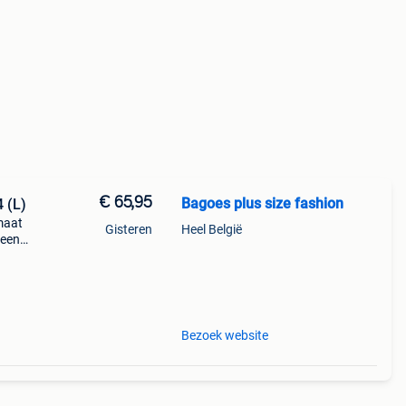
€ 65,95
Bagoes plus size fashion
 (L)
maat
Gisteren
Heel België
 een
urk
Bezoek website