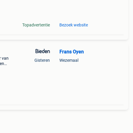
Topadvertentie
Bezoek website
Bieden
Frans Oyen
r van
Gisteren
Wezemaal
ben
e
7)