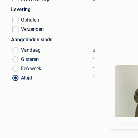
Levering
Ophalen
1
Verzenden
1
Aangeboden sinds
Vandaag
0
Gisteren
1
Een week
1
Altijd
1