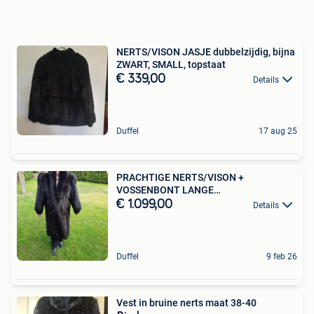
NERTS/VISON JASJE dubbelzijdig, bijna
ZWART, SMALL, topstaat
€ 339,00
Details
Duffel
17 aug 25
PRACHTIGE NERTS/VISON +
VOSSENBONT LANGE
MANTEL*38/42*TOP*
€ 1.099,00
Details
Duffel
9 feb 26
Vest in bruine nerts maat 38-40