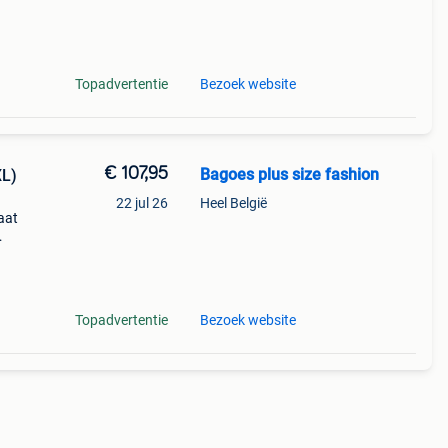
Topadvertentie
Bezoek website
€ 107,95
Bagoes plus size fashion
XL)
22 jul 26
Heel België
aat
upe
Topadvertentie
Bezoek website