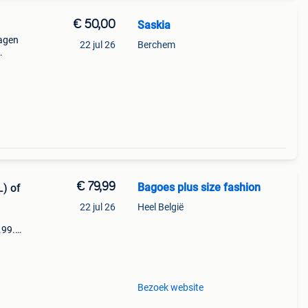
€ 50,00
Saskia
ragen
22 jul 26
Berchem
€ 79,99
Bagoes plus size fashion
L) of
22 jul 26
Heel België
.99.
et
is een
Bezoek website