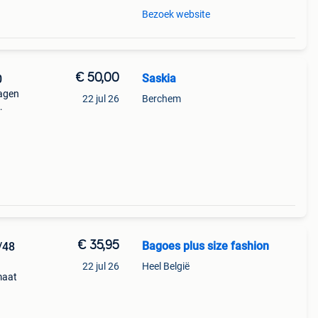
Bezoek website
€ 50,00
Saskia
0
ragen
22 jul 26
Berchem
ige
cm,
€ 35,95
Bagoes plus size fashion
/48
22 jul 26
Heel België
maat
 tint
print