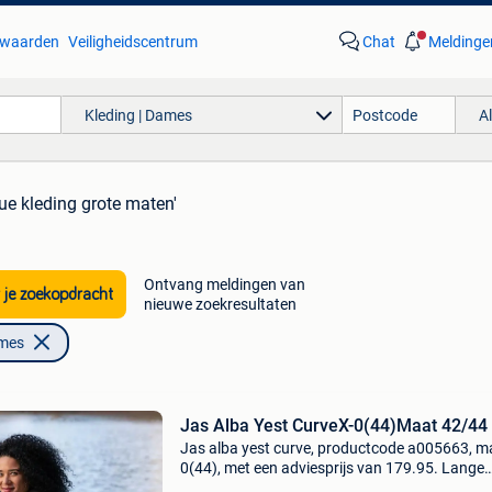
waarden
Veiligheidscentrum
Chat
Meldinge
Kleding | Dames
A
ue kleding grote maten'
Ontvang meldingen van
 je zoekopdracht
nieuwe zoekresultaten
ames
Jas Alba Yest CurveX-0(44)Maat 42/44 
Jas alba yest curve, productcode a005663, ma
0(44), met een adviesprijs van 179.95. Lange
trenchcoat grote maten | warme winterjas ta