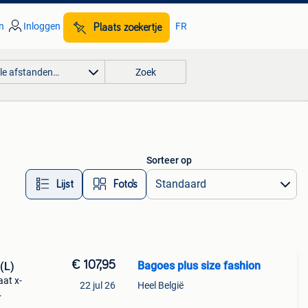
n
Inloggen
FR
Plaats zoekertje
lle afstanden…
Zoek
Sorteer op
Lijst
Foto’s
€ 107,95
Bagoes plus size fashion
(L)
at x-
22 jul 26
Heel België
upe