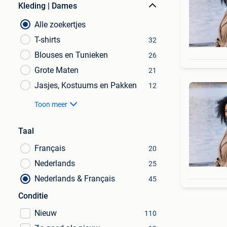
Kleding | Dames
Alle zoekertjes
T-shirts
32
Blouses en Tunieken
26
Grote Maten
21
Jasjes, Kostuums en Pakken
12
Toon meer
Taal
Français
20
Nederlands
25
Nederlands & Français
45
Conditie
Nieuw
110