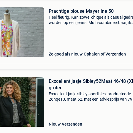
Prachtige blouse Mayerline 50
Heel fleurig. Kan zowel chique als casual ged
worden op een jeans. Multi-combineerbaar, ik
verkoop bijpassende items maat xl = 48-50,
okselbreedte 74cm nieuwstaat #mayerline50
#blousefemme50 #dam
Zo goed als nieuw
Ophalen of Verzenden
Exxcellent jasje Sibley52Maat 46/48 (X
groter
Exxcellent jasje sibley sportbies, productcode
26nqe10, maat 52, met een adviesprijs van 79
Exxcellent jasje sibley 26nqe10 – sportief jack
met contraststrepen de exxcellent jasje sibley 
Nieuw
Verzenden