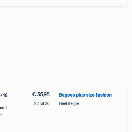
€ 35,95
Bagoes plus size fashion
6/48
22 jul 26
Heel België
maat
 tint
print