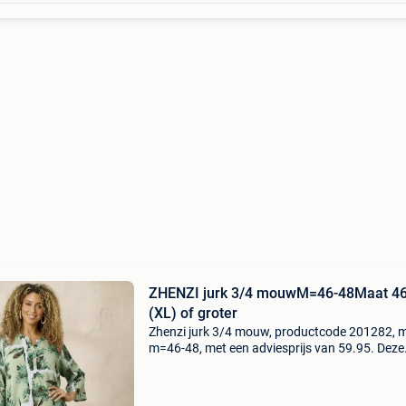
ZHENZI jurk 3/4 mouwM=46-48Maat 4
(XL) of groter
Zhenzi jurk 3/4 mouw, productcode 201282, 
m=46-48, met een adviesprijs van 59.95. Deze
opvallende tuniek in een prachtige fuchsiaroze
is een echte eyecatcher. De speelse, grafische 
gee