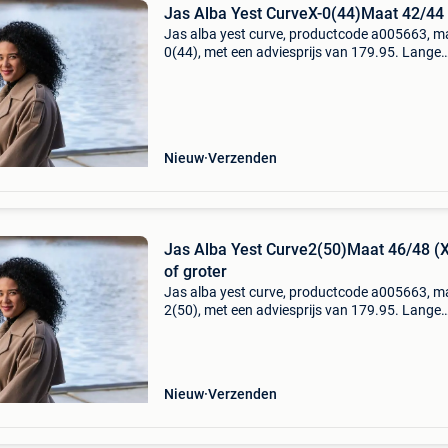
Jas Alba Yest CurveX-0(44)Maat 42/44 
Jas alba yest curve, productcode a005663, ma
0(44), met een adviesprijs van 179.95. Lange
trenchcoat grote maten | warme winterjas ta
voor dames – yest curve ontdek de perfecte
winterjas voor d
Nieuw
Verzenden
Jas Alba Yest Curve2(50)Maat 46/48 (
of groter
Jas alba yest curve, productcode a005663, m
2(50), met een adviesprijs van 179.95. Lange
trenchcoat grote maten | warme winterjas ta
voor dames – yest curve ontdek de perfecte
winterjas voor dam
Nieuw
Verzenden