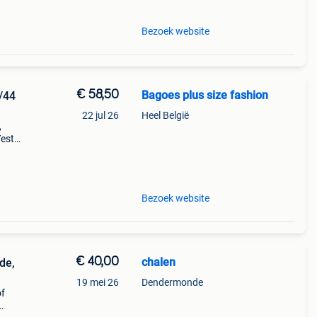
Bezoek website
€ 58,50
Bagoes plus size fashion
/44
22 jul 26
Heel België
,
Yest
k van
Bezoek website
€ 40,00
chalen
de,
19 mei 26
Dendermonde
of