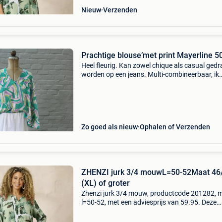
Nieuw
Verzenden
Prachtige blouse’met print Mayerline 5
Heel fleurig. Kan zowel chique als casual ged
worden op een jeans. Multi-combineerbaar, ik
verkoop bijpassende items, een turquoisekleur
pantalon vb maat xl = 48-50, okselbreedte 76
kreukt
Zo goed als nieuw
Ophalen of Verzenden
ZHENZI jurk 3/4 mouwL=50-52Maat 46
(XL) of groter
Zhenzi jurk 3/4 mouw, productcode 201282, 
l=50-52, met een adviesprijs van 59.95. Deze
opvallende tuniek in een prachtige fuchsiaroze
is een echte eyecatcher. De speelse, grafische 