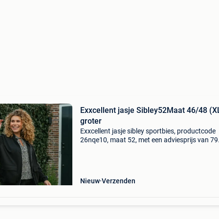
Exxcellent jasje Sibley52Maat 46/48 (X
groter
Exxcellent jasje sibley sportbies, productcode
26nqe10, maat 52, met een adviesprijs van 79
Exxcellent jasje sibley 26nqe10 – sportief jack
met contraststrepen de exxcellent jasje sibley 
Nieuw
Verzenden