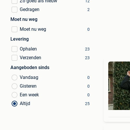
Zo goed als nieuw
12
Gedragen
2
Moet nu weg
Moet nu weg
0
Levering
Ophalen
23
Verzenden
23
Aangeboden sinds
Vandaag
0
Gisteren
0
Een week
0
Altijd
25