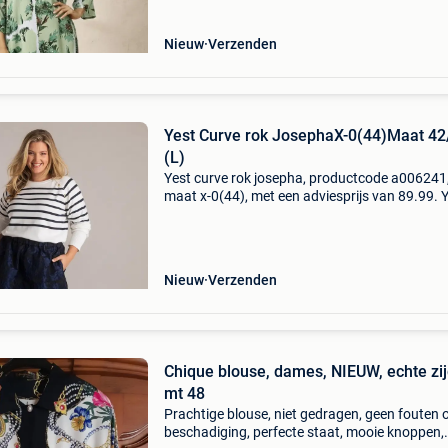
gee
Nieuw
Verzenden
Yest Curve rok JosephaX-0(44)Maat 42
(L)
Yest curve rok josepha, productcode a006241
maat x-0(44), met een adviesprijs van 89.99. 
curve josepha rok donkerblauw de josepha ro
yest curve is een echte eyecatcher met een
donkerblauw j
Nieuw
Verzenden
Chique blouse, dames, NIEUW, echte zij
mt 48
Prachtige blouse, niet gedragen, geen fouten 
beschadiging, perfecte staat, mooie knoppen,