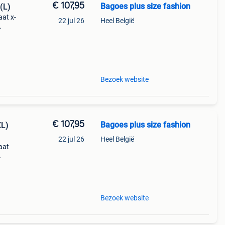
€ 107,95
Bagoes plus size fashion
(L)
at x-
22 jul 26
Heel België
upe
Bezoek website
€ 107,95
Bagoes plus size fashion
XL)
22 jul 26
Heel België
aat
upe
Bezoek website