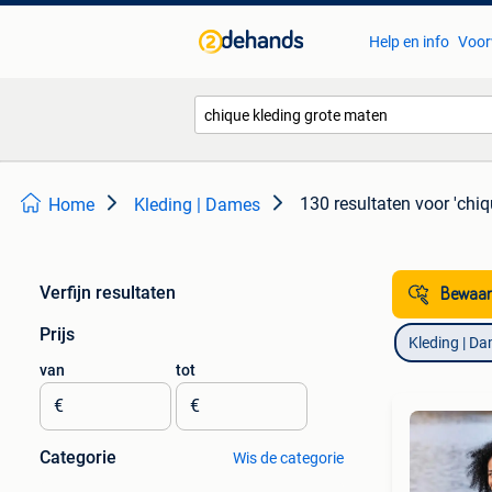
Help en info
Voor
130 resultaten
voor 'chiq
Home
Kleding | Dames
Verfijn resultaten
Bewaar
Prijs
Kleding | D
van
tot
€
€
Categorie
Wis de categorie