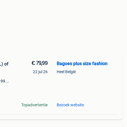
€ 79,99
Bagoes plus size fashion
L) of
22 jul 26
Heel België
.99.
et
is een
Topadvertentie
Bezoek website