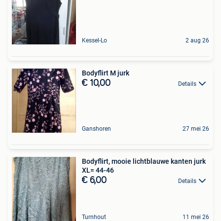
Kessel-Lo
2 aug 26
Bodyflirt M jurk
€ 10,00
Details
Ganshoren
27 mei 26
Bodyflirt, mooie lichtblauwe kanten jurk
XL= 44-46
€ 6,00
Details
Turnhout
11 mei 26