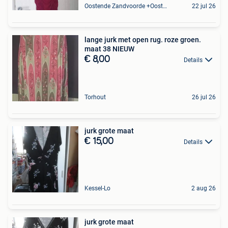
Oostende Zandvoorde +Oostende
22 jul 26
lange jurk met open rug. roze groen.
maat 38 NIEUW
€ 8,00
Details
Torhout
26 jul 26
jurk grote maat
€ 15,00
Details
Kessel-Lo
2 aug 26
jurk grote maat