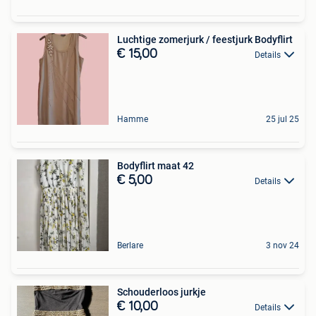
Luchtige zomerjurk / feestjurk Bodyflirt
€ 15,00
Details
Hamme
25 jul 25
Bodyflirt maat 42
€ 5,00
Details
Berlare
3 nov 24
Schouderloos jurkje
€ 10,00
Details