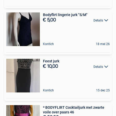
Bodyflirt lingerie jurk "S/M"
€ 5,00
Details
Kontich
18 mei 26
Feest jurk
€ 10,00
Details
Kontich
15 dec 25
* BODYFLIRT Cocktailjurk met zwarte
voile over paars 46