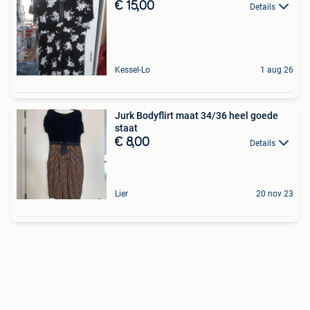
€ 15,00
Details
Kessel-Lo
1 aug 26
Jurk Bodyflirt maat 34/36 heel goede
staat
€ 8,00
Details
Lier
20 nov 23