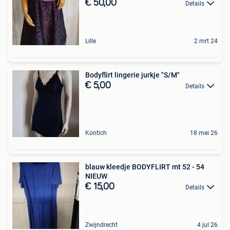
€ 50,00
Details
Lille
2 mrt 24
Bodyflirt lingerie jurkje "S/M"
€ 5,00
Details
Kontich
18 mei 26
blauw kleedje BODYFLIRT mt 52 - 54
NIEUW
€ 15,00
Details
Zwijndrecht
4 jul 26