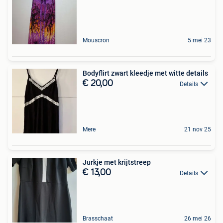
Mouscron
5 mei 23
Bodyflirt zwart kleedje met witte details
€ 20,00
Details
Mere
21 nov 25
Jurkje met krijtstreep
€ 13,00
Details
Brasschaat
26 mei 26