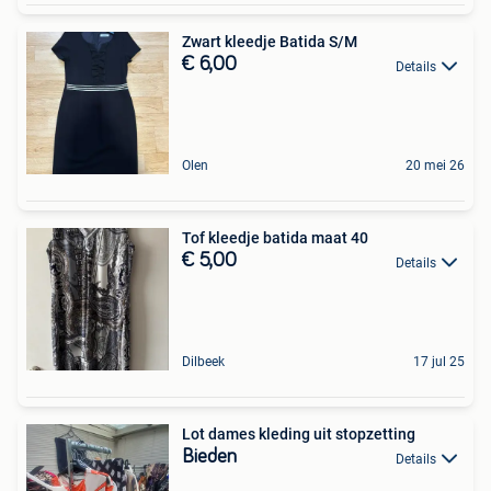
Zwart kleedje Batida S/M
€ 6,00
Details
Olen
20 mei 26
Tof kleedje batida maat 40
€ 5,00
Details
Dilbeek
17 jul 25
Lot dames kleding uit stopzetting
Bieden
Details