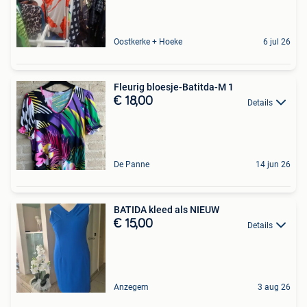
Oostkerke + Hoeke
6 jul 26
Fleurig bloesje-Batitda-M 1
€ 18,00
Details
De Panne
14 jun 26
BATIDA kleed als NIEUW
€ 15,00
Details
Anzegem
3 aug 26