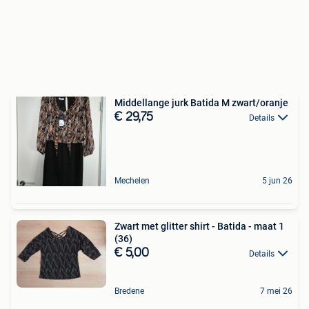
Middellange jurk Batida M zwart/oranje
€ 29,75
Details
Mechelen
5 jun 26
Zwart met glitter shirt - Batida - maat 1
(36)
€ 5,00
Details
Bredene
7 mei 26