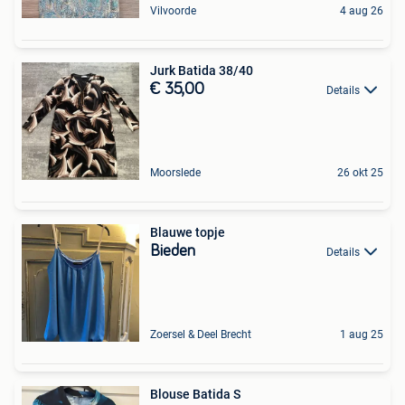
Vilvoorde
4 aug 26
Jurk Batida 38/40
€ 35,00
Details
Moorslede
26 okt 25
Blauwe topje
Bieden
Details
Zoersel & Deel Brecht
1 aug 25
Blouse Batida S