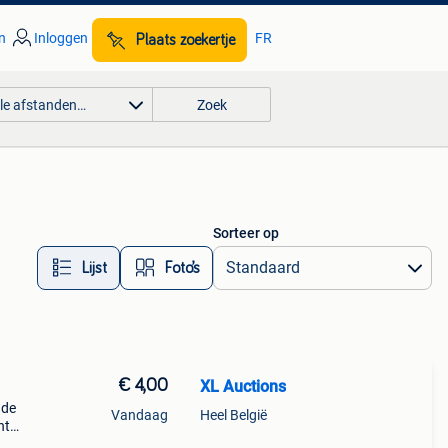
n
Inloggen
FR
Plaats zoekertje
lle afstanden…
Zoek
Sorteer op
Lijst
Foto’s
€ 4,00
XL Auctions
 de
Vandaag
Heel België
nt
 in