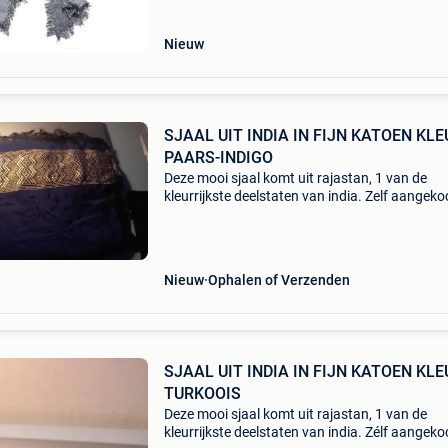
Nieuw
SJAAL UIT INDIA IN FIJN KATOEN KLE
PAARS-INDIGO
Deze mooi sjaal komt uit rajastan, 1 van de
kleurrijkste deelstaten van india. Zelf aangeko
bij meerdere individuele reizen in dit
adembenemende continent. In fijn geweven ka
kleur donker paar
Nieuw
Ophalen of Verzenden
SJAAL UIT INDIA IN FIJN KATOEN KLE
TURKOOIS
Deze mooi sjaal komt uit rajastan, 1 van de
kleurrijkste deelstaten van india. Zélf aangeko