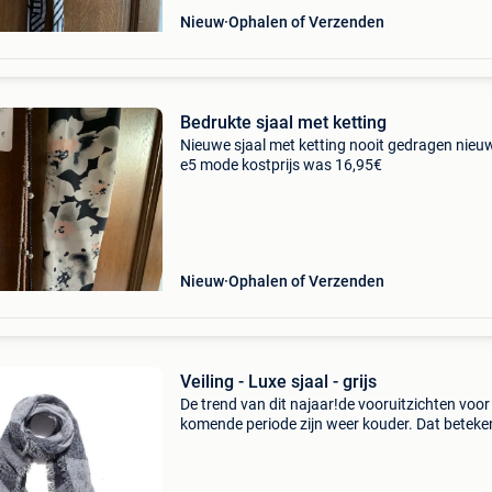
Nieuw
Ophalen of Verzenden
Bedrukte sjaal met ketting
Nieuwe sjaal met ketting nooit gedragen nieu
e5 mode kostprijs was 16,95€
Nieuw
Ophalen of Verzenden
Veiling - Luxe sjaal - grijs
De trend van dit najaar!de vooruitzichten voor
komende periode zijn weer kouder. Dat beteke
dat je je warm moet aankleden. Doe dat vooral
stijl! Ga voor een warme en luxe uitstraling me
deze