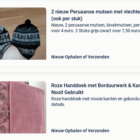
2 nieuw Peruaanse mutsen met vlecht
(ook per stuk)
Nieuw, 2 peruaanse mutsen, bivakmutsen, per
voor 4 euro. 2 Stuks grijs-zwart voor 7,50 euro
verzendkosten naar een bpost afhaalpunt (5,
euro) is goedkoper, dan naar huisadres (7,10 
(
Nieuw
Ophalen of Verzenden
Roze Handdoek met Borduurwerk & Kan
Nooit Gebruikt
Roze handdoek met mooie kanten en gebordu
details.
Nieuw
Ophalen of Verzenden