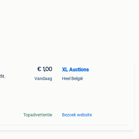
€ 1,00
XL Auctions
fit.
Vandaag
Heel België
n als
 co
Topadvertentie
Bezoek website