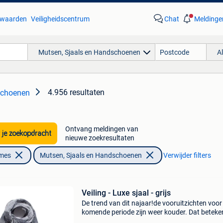
waarden
Veiligheidscentrum
Chat
Meldinge
Mutsen, Sjaals en Handschoenen
A
4.956 resultaten
schoenen
Ontvang meldingen van
 je zoekopdracht
nieuwe zoekresultaten
ames
Mutsen, Sjaals en Handschoenen
Verwijder filters
Veiling - Luxe sjaal - grijs
De trend van dit najaar!de vooruitzichten voor
komende periode zijn weer kouder. Dat beteke
dat je je warm moet aankleden. Doe dat vooral