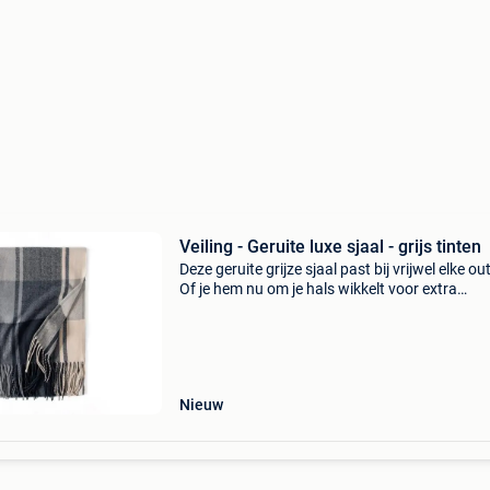
Veiling - Geruite luxe sjaal - grijs tinten
Deze geruite grijze sjaal past bij vrijwel elke out
Of je hem nu om je hals wikkelt voor extra
bescherming tegen de kou of losjes laat hange
accessoire, de sjaal voegt een vleugje klassiek
Nieuw