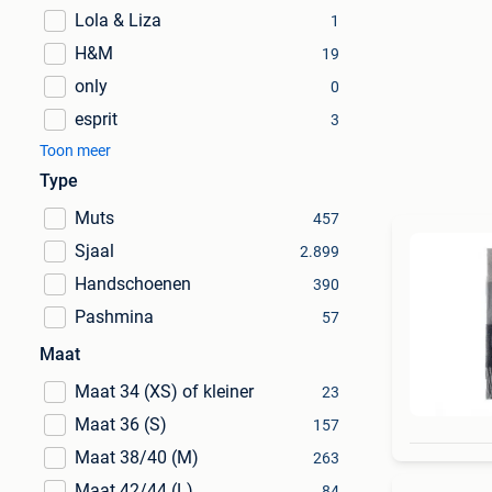
Lola & Liza
1
H&M
19
only
0
esprit
3
Toon meer
Type
Muts
457
Sjaal
2.899
Handschoenen
390
Pashmina
57
Maat
Maat 34 (XS) of kleiner
23
Maat 36 (S)
157
Maat 38/40 (M)
263
Maat 42/44 (L)
84