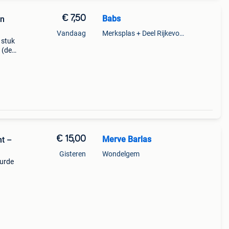
€ 7,50
Babs
en
Vandaag
Merksplas + Deel Rijkevorsel
 stuk
 (de
40
euro))
€ 15,00
Merve Barlas
t –
Gisteren
Wondelgem
urde