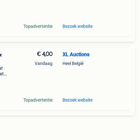
t
Topadvertentie
Bezoek website
€ 4,00
XL Auctions
x
Vandaag
Heel België
at
at
raling
x van
Topadvertentie
Bezoek website