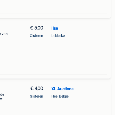
€ 5,00
Ilse
w van
Gisteren
Lebbeke
€ 4,00
XL Auctions
 de
Gisteren
Heel België
nt
 in
t