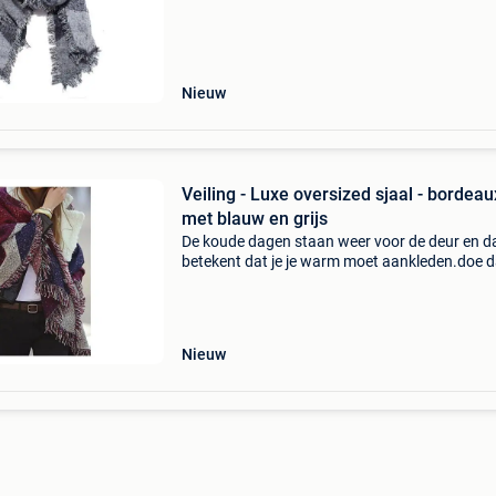
stijl! Ga voor een warme en luxe uitstraling me
deze
Nieuw
Veiling - Luxe oversized sjaal - bordeau
met blauw en grijs
De koude dagen staan weer voor de deur en d
betekent dat je je warm moet aankleden.doe d
vooral in stijl! Ga voor een warme en luxe uitst
met deze prachtige sjaal. Gemaakt van een mi
de
Nieuw