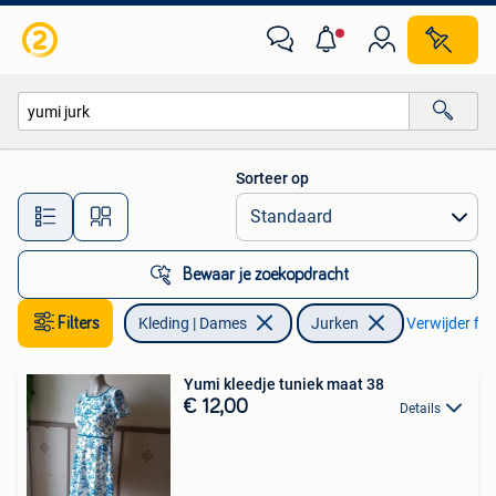
Jurken
Sorteer op
Alle afstanden…
Bewaar je zoekopdracht
Filters
Kleding | Dames
Jurken
Verwijder filt
Yumi kleedje tuniek maat 38
€ 12,00
Details