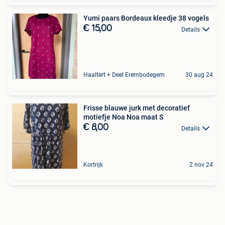
Yumi paars Bordeaux kleedje 38 vogels
€ 15,00
Details
Haaltert + Deel Erembodegem
30 aug 24
Frisse blauwe jurk met decoratief
motiefje Noa Noa maat S
€ 8,00
Details
Kortrijk
2 nov 24