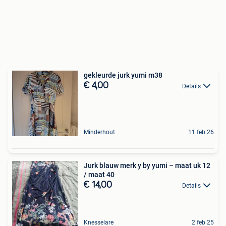
gekleurde jurk yumi m38
€ 4,00
Details
Minderhout
11 feb 26
Jurk blauw merk y by yumi – maat uk 12
/ maat 40
€ 14,00
Details
Knesselare
2 feb 25