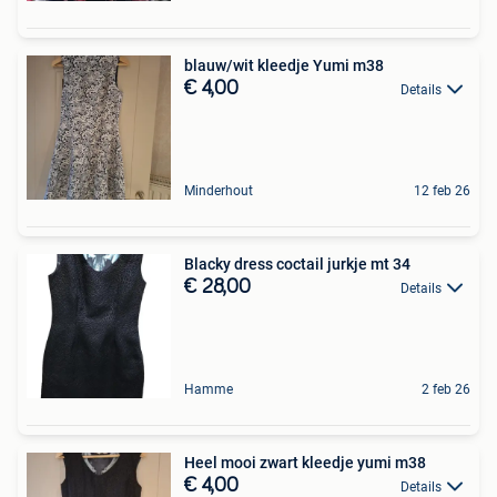
blauw/wit kleedje Yumi m38
€ 4,00
Details
Minderhout
12 feb 26
Blacky dress coctail jurkje mt 34
€ 28,00
Details
Hamme
2 feb 26
Heel mooi zwart kleedje yumi m38
€ 4,00
Details