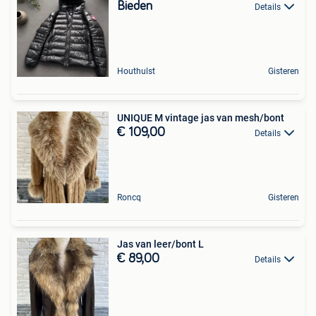
Bieden
Details
Houthulst
Gisteren
UNIQUE M vintage jas van mesh/bont
€ 109,00
Details
Roncq
Gisteren
Jas van leer/bont L
€ 89,00
Details