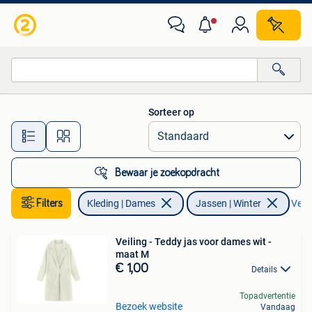
Jassen | Winter
Sorteer op
Alle afstanden…
Bewaar je zoekopdracht
Filters
Kleding | Dames
Jassen | Winter
Verwi
Veiling - Teddy jas voor dames wit -
maat M
€ 1,00
Details
Topadvertentie
Bezoek website
Vandaag