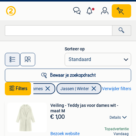
Jassen | Winter
Sorteer op
Alle afstanden…
Bewaar je zoekopdracht
Kleding | Dames
Filters
Jassen | Winter
Verwijder filters
Veiling - Teddy jas voor dames wit -
maat M
€ 1,00
Details
Topadvertentie
Bezoek website
Vandaag