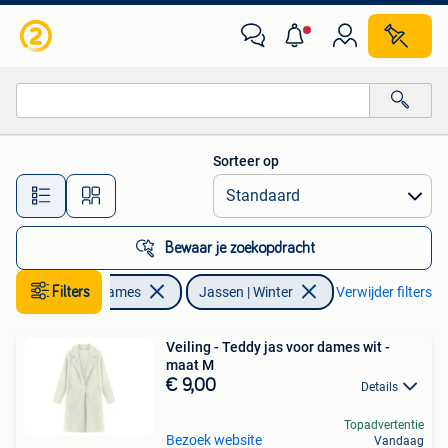
Jassen | Winter
Sorteer op
Alle afstanden…
Bewaar je zoekopdracht
Kleding | Dames
Filters
Jassen | Winter
Verwijder filters
Veiling - Teddy jas voor dames wit -
maat M
€ 9,00
Details
Topadvertentie
Bezoek website
Vandaag