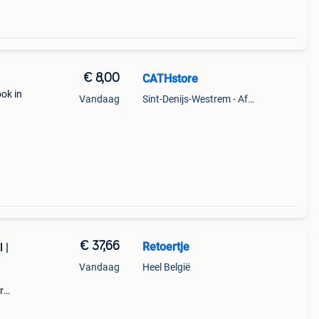
€ 8,00
CATHstore
ok in
Vandaag
Sint-Denijs-Westrem - Afsnee
€ 37,66
Retoertje
 |
Vandaag
Heel België
r
pak is