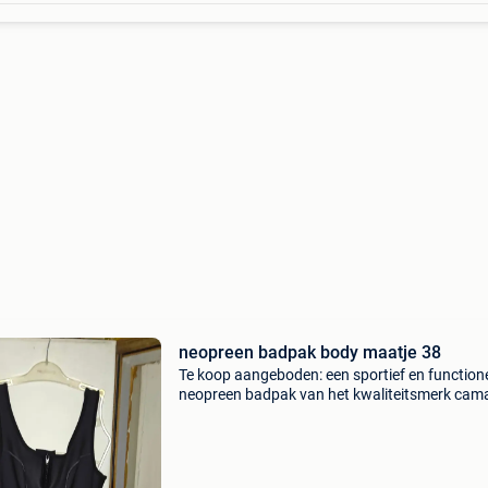
neopreen badpak body maatje 38
Te koop aangeboden: een sportief en function
neopreen badpak van het kwaliteitsmerk cam
Dit model is gemaakt van dikker, isolerend
neopreenmateriaal dat je lichaam heerlijk wa
houdt in het wa