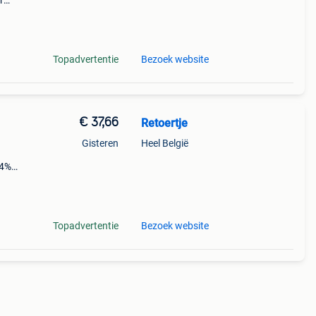
r
pak is
Topadvertentie
Bezoek website
€ 37,66
Retoertje
Gisteren
Heel België
34%
voor
Topadvertentie
Bezoek website