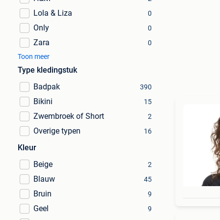
Lola & Liza
0
Only
0
Zara
0
Toon meer
Type kledingstuk
Badpak
390
Bikini
15
Zwembroek of Short
2
Overige typen
16
Kleur
Beige
2
Blauw
45
Bruin
9
Geel
9