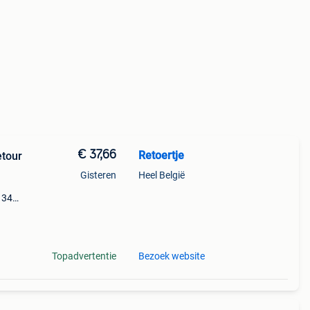
€ 37,66
Retoertje
etour
Gisteren
Heel België
t 34%
dpak
tijl
Topadvertentie
Bezoek website