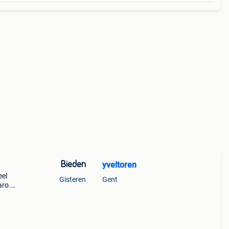
Bieden
yveltoren
eel
Gisteren
Gent
aro.
rm