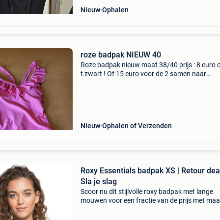
Nieuw
Ophalen
roze badpak NIEUW 40
Roze badpak nieuw maat 38/40 prijs : 8 euro o
t zwart ! Of 15 euro voor de 2 samen naar
afhaalpostpunt = 7 euro
Nieuw
Ophalen of Verzenden
Roxy Essentials badpak XS | Retour deal
Sla je slag
Scoor nu dit stijlvolle roxy badpak met lange
mouwen voor een fractie van de prijs met maa
liefst 34% korting. Dit hoogwaardige roxy bad
de perfecte match voor wie comfort en