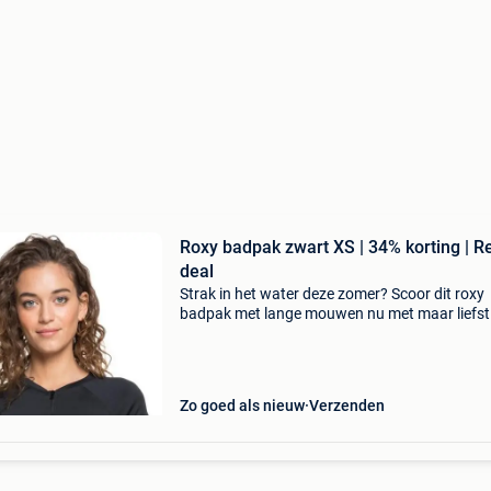
Roxy badpak zwart XS | 34% korting | R
deal
Strak in het water deze zomer? Scoor dit roxy
badpak met lange mouwen nu met maar liefs
korting! Dit hoogwaardige roxy essentials ba
is de perfecte keuze voor de actieve vrouw die s
wil c
Zo goed als nieuw
Verzenden