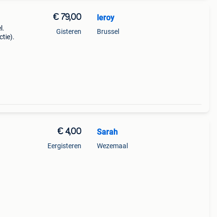
€ 79,00
leroy
l.
Gisteren
Brussel
ctie).
€ 4,00
Sarah
Eergisteren
Wezemaal