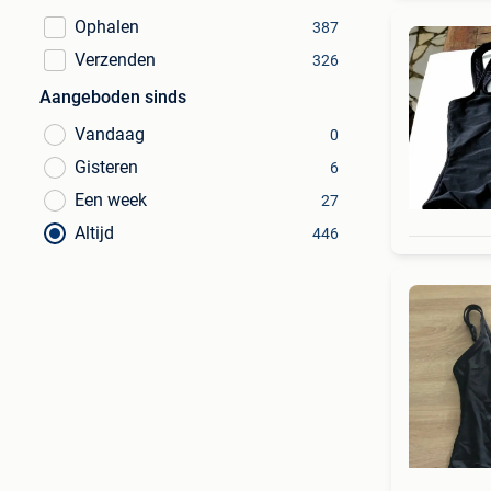
Ophalen
387
Verzenden
326
Aangeboden sinds
Vandaag
0
Gisteren
6
Een week
27
Altijd
446