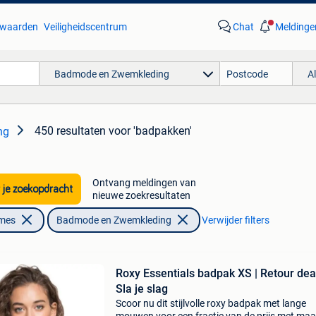
waarden
Veiligheidscentrum
Chat
Meldinge
Badmode en Zwemkleding
A
450 resultaten
voor 'badpakken'
ng
Ontvang meldingen van
 je zoekopdracht
nieuwe zoekresultaten
ames
Badmode en Zwemkleding
Verwijder filters
Roxy Essentials badpak XS | Retour deal
Sla je slag
Scoor nu dit stijlvolle roxy badpak met lange