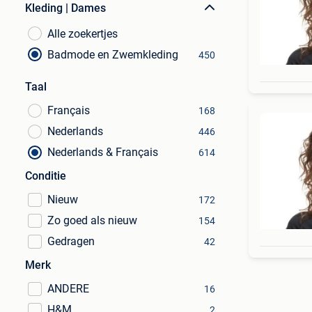
Kleding | Dames
Alle zoekertjes
Badmode en Zwemkleding
450
Taal
Français
168
Nederlands
446
Nederlands & Français
614
Conditie
Nieuw
172
Zo goed als nieuw
154
Gedragen
42
Merk
ANDERE
16
H&M
2