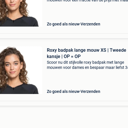
mouwen voor een fractie van de prijs met maa
liefst 34% korting. Dit hoogwaardige roxy bad
de perfecte match voor wie comfort en
zonbescherming zoe
Zo goed als nieuw
Verzenden
Roxy badpak lange mouw XS | Tweede
kansje | OP = OP
Scoor nu dit stijlvolle roxy badpak met lange
mouwen voor dames en bespaar maar liefst 
op je aankoop. Dit is de ultieme kans om
hoogwaardige strandkleding in huis te halen 
een fractie van de
Zo goed als nieuw
Verzenden