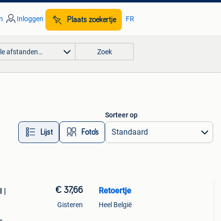
n
Inloggen
FR
Plaats zoekertje
lle afstanden…
Zoek
Sorteer op
Lijst
Foto’s
€ 37,66
Retoertje
 |
Gisteren
Heel België