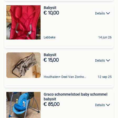
Babysit
€ 10,00
Details
Lebbeke
14 jun 26
Babysit
€ 15,00
Details
Houthalen+ Deel Van Zonhoven En Zolder
12 sep 25
Graco schommelstoel baby schommel
babysit
€ 85,00
Details