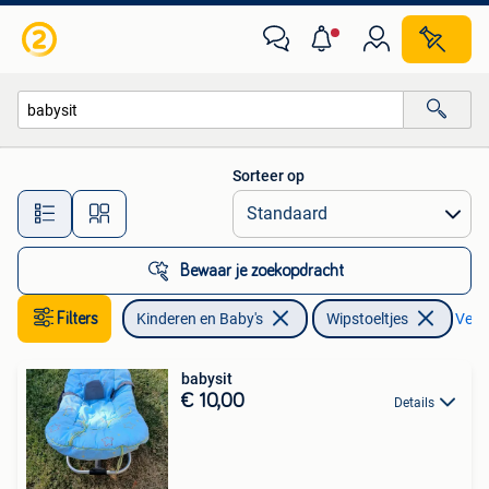
Wipstoeltjes
Sorteer op
Alle afstanden…
Bewaar je zoekopdracht
Filters
Kinderen en Baby's
Wipstoeltjes
Verwi
babysit
€ 10,00
Details