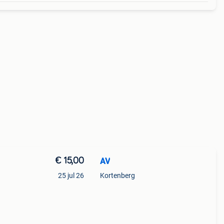
€ 15,00
AV
25 jul 26
Kortenberg