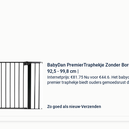
BabyDan PremierTraphekje Zonder Bor
92,5 - 99,8 cm |
Internetprijs: €81.75 Nu voor €44.6. Het bab
premier traphekje biedt ouders gemoedsrust 
een veilige omgeving te creëren voor hun kinde
of het nu gaat om trappen, deuropeningen o
Zo goed als nieuw
Verzenden