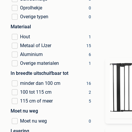
Oprolhekje
0
Overige typen
0
Materiaal
Hout
1
Metaal of IJzer
15
Aluminium
6
Overige materialen
1
In breedte uitschuifbaar tot
minder dan 100 cm
16
100 tot 115 cm
2
115 cm of meer
5
Moet nu weg
Moet nu weg
0
Levering