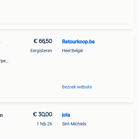
€ 66,50
Retourkoop.be
-
Eergisteren
Heel België
orpen
ke
Bezoek website
€ 30,00
jola
en
1 feb 26
Sint-Michiels