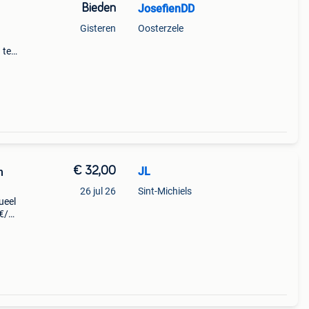
Bieden
JosefienDD
Gisteren
Oosterzele
 te
 kan
€ 32,00
JL
m
26 jul 26
Sint-Michiels
ueel
€/