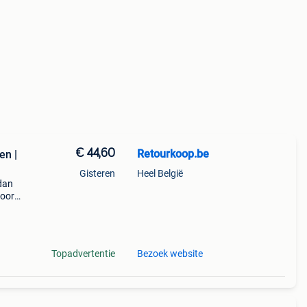
€ 44,60
Retourkoop.be
en |
Gisteren
Heel België
ydan
door
ren,
Topadvertentie
Bezoek website