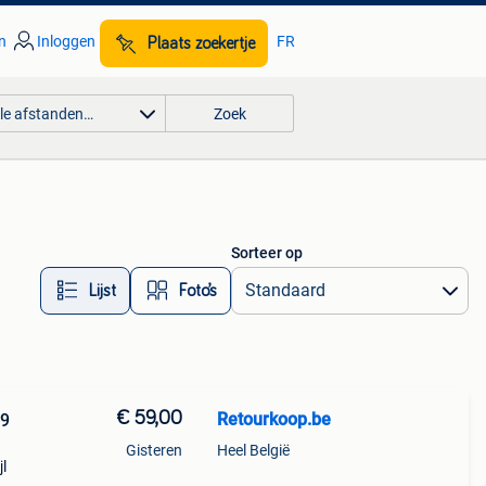
n
Inloggen
FR
Plaats zoekertje
lle afstanden…
Zoek
Sorteer op
Lijst
Foto’s
€ 59,00
Retourkoop.be
19
Gisteren
Heel België
jl