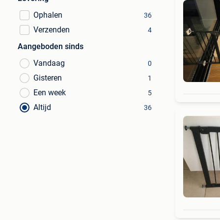
Ophalen
36
Verzenden
4
Aangeboden sinds
Vandaag
0
Gisteren
1
Een week
5
Altijd
36