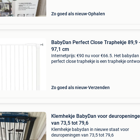
Zo goed als nieuw
Ophalen
BabyDan Perfect Close Traphekje 89,9 
97,1 cm
Internetprijs: €90 nu voor €66.5. Het babydan
perfect close traphekje is een traphekje ontw
om te voorkomen dat jonge kinderen
ongecontroleerd toegang hebben tot gevaarlij
gebieden in
Zo goed als nieuw
Verzenden
Klemhekje BabyDan voor deuropening
van 73,5 tot 79,6
Klemhekje babydan in nieuwe staat voor
deuropeningen van 73,5 tot 79,6