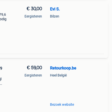
€ 30,00
Evi S.
79,6
Eergisteren
Bilzen
nodig
€ 59,00
Retourkoop.be
19
Eergisteren
Heel België
jl
et het
Bezoek website