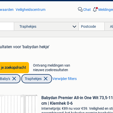
waarden
Veiligheidscentrum
Chat
Meldinge
Traphekjes
A
ultaten
voor 'babydan hekje'
Ontvang meldingen van
 je zoekopdracht
nieuwe zoekresultaten
 Baby's
Traphekjes
Verwijder filters
Babydan Premier All-in One Wit 73,5-1
cm | Klemhek 0-6
Internetprijs: €89 nu voor €59. Veiligheid en sti