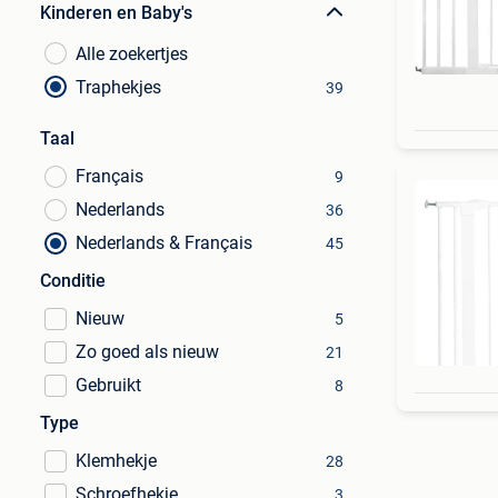
Kinderen en Baby's
Alle zoekertjes
Traphekjes
39
Taal
Français
9
Nederlands
36
Nederlands & Français
45
Conditie
Nieuw
5
Zo goed als nieuw
21
Gebruikt
8
Type
Klemhekje
28
Schroefhekje
3