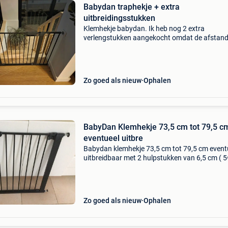
Babydan traphekje + extra
uitbreidingsstukken
Klemhekje babydan. Ik heb nog 2 extra
verlengstukken aangekocht omdat de afstand
groot was voor het standaard hekje, het hekje
dus in veel verschillende deuren/gangen/...
Geïnstalleerd worden.
Zo goed als nieuw
Ophalen
BabyDan Klemhekje 73,5 cm tot 79,5 c
eventueel uitbre
Babydan klemhekje 73,5 cm tot 79,5 cm event
uitbreidbaar met 2 hulpstukken van 6,5 cm ( 5
stuk) 79,5+ 6,5 of 86 cm 86+ 6,5 of 92,5
Zo goed als nieuw
Ophalen