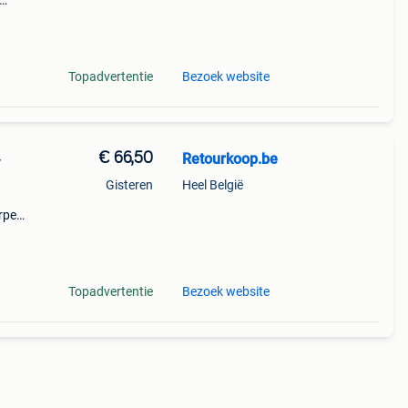
et het
Topadvertentie
Bezoek website
€ 66,50
Retourkoop.be
-
Gisteren
Heel België
orpen
ke
Topadvertentie
Bezoek website