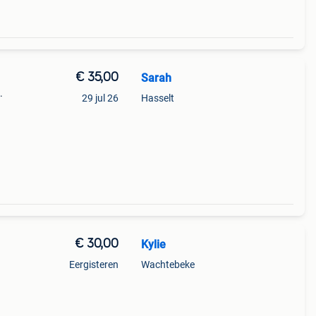
€ 35,00
Sarah
.
29 jul 26
Hasselt
€ 30,00
Kylie
Eergisteren
Wachtebeke