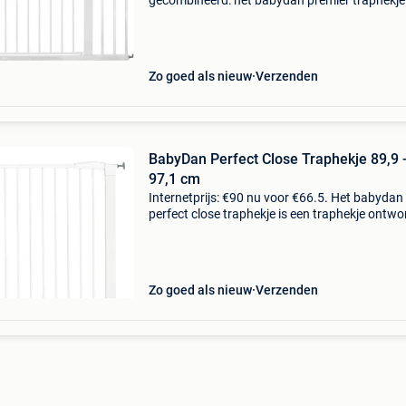
gecombineerd: het babydan premier traphekje
creëer een veilige omgeving voor je kleintjes m
babydan premier traphekje, een robuust e
Zo goed als nieuw
Verzenden
BabyDan Perfect Close Traphekje 89,9 
97,1 cm
Internetprijs: €90 nu voor €66.5. Het babydan
perfect close traphekje is een traphekje ontw
om te voorkomen dat jonge kinderen
ongecontroleerd toegang hebben tot gevaarlij
gebieden in
Zo goed als nieuw
Verzenden