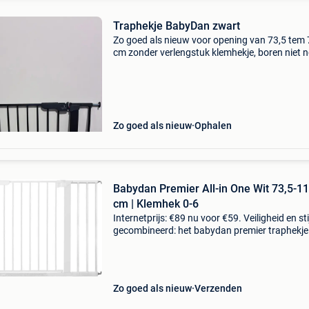
Traphekje BabyDan zwart
Zo goed als nieuw voor opening van 73,5 tem 
cm zonder verlengstuk klemhekje, boren niet 
Zo goed als nieuw
Ophalen
Babydan Premier All-in One Wit 73,5-1
cm | Klemhek 0-6
Internetprijs: €89 nu voor €59. Veiligheid en sti
gecombineerd: het babydan premier traphekje
creëer een veilige omgeving voor je kleintjes m
babydan premier traphekje, een robuust e
Zo goed als nieuw
Verzenden