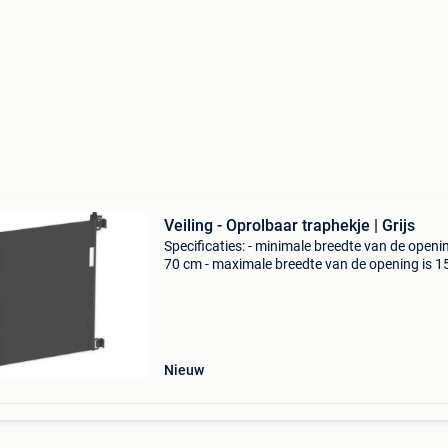
Veiling - Oprolbaar traphekje | Grijs
Specificaties: - minimale breedte van de openin
70 cm - maximale breedte van de opening is 
- materiaal: pvc+abs+carbon buis in de verpak
- oprolbaar traphekje - bevestigingsset - schro
Nieuw