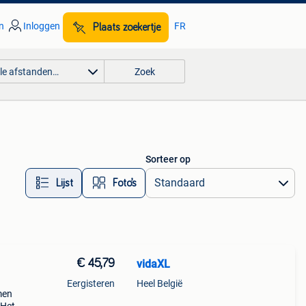
n
Inloggen
FR
Plaats zoekertje
lle afstanden…
Zoek
Sorteer op
Lijst
Foto’s
€ 45,79
vidaXL
Eergisteren
Heel België
men