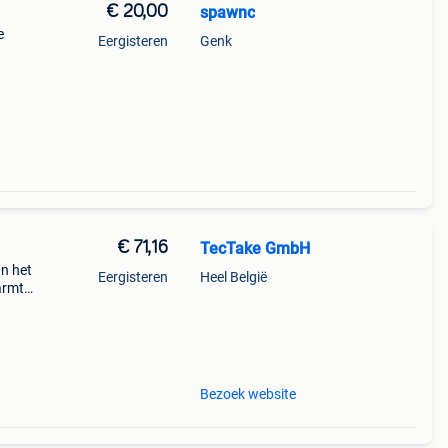
€ 20,00
spawnc
e
Eergisteren
Genk
voor
€ 71,16
TecTake GmbH
n het
Eergisteren
Heel België
warmte
n
alle
Bezoek website