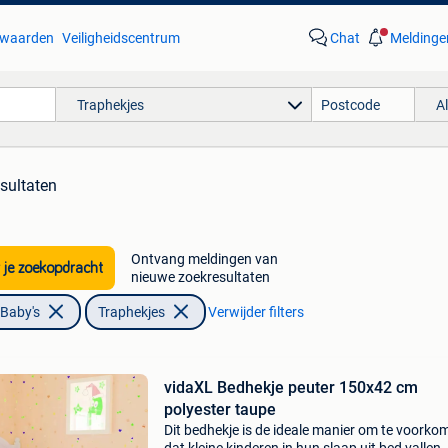
waarden
Veiligheidscentrum
Chat
Meldinge
Traphekjes
A
sultaten
Ontvang meldingen van
 je zoekopdracht
nieuwe zoekresultaten
 Baby's
Traphekjes
Verwijder filters
vidaXL Bedhekje peuter 150x42 cm
polyester taupe
Dit bedhekje is de ideale manier om te voorko