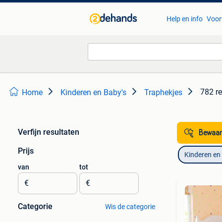
Help en info
Voor
782 re
Home
Kinderen en Baby's
Traphekjes
Verfijn resultaten
Bewaar
Prijs
Kinderen en
van
tot
€
€
Categorie
Wis de categorie