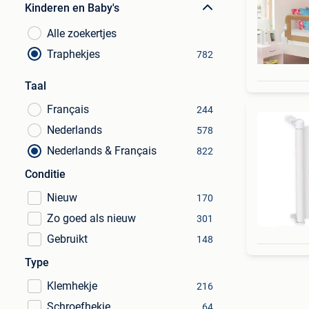
Kinderen en Baby's
Alle zoekertjes
Traphekjes
782
Taal
Français
244
Nederlands
578
Nederlands & Français
822
Conditie
Nieuw
170
Zo goed als nieuw
301
Gebruikt
148
Type
Klemhekje
216
Schroefhekje
64