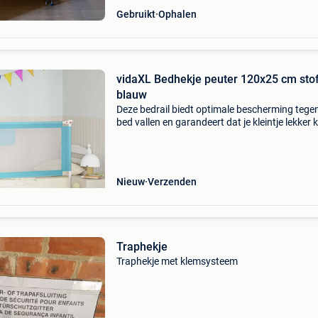
Gebruikt
Ophalen
vidaXL Bedhekje peuter 120x25 cm sto
blauw
Deze bedrail biedt optimale bescherming tegen
bed vallen en garandeert dat je kleintje lekker 
dromen. Dit bedhekje is gemaakt van wasbare
polyester stof en lichtgewicht metalen buizen,
waardoo
Nieuw
Verzenden
Traphekje
Traphekje met klemsysteem