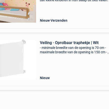
dat kleine kinderen in hun slaap uit bed vallen.
hekje is uitgerust met een knop aan beide zijd
zodat dit bedhekje eenvoudig naar beneden g
Nieuw
Verzenden
Veiling - Oprolbaar traphekje | Wit
- minimale breedte van de opening is 70 cm -
maximale breedte van de opening is 150 cm -
materiaal: pvc+abs+carbon buis in de verpakki
oprolbaar traphekje - bevestigingsset - schroe
rubbertj
Nieuw