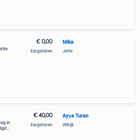
€ 0,00
Mika
tite
Eergisteren
Jette
€ 40,00
Ayşe Turan
nog in
Eergisteren
Wilrijk
digd
ngen