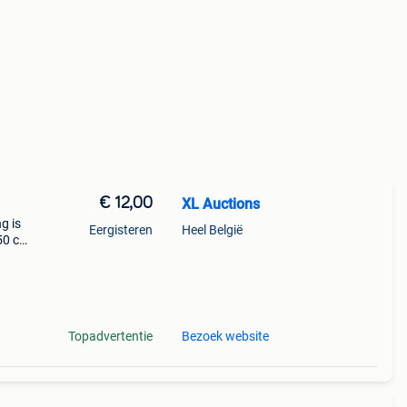
€ 12,00
XL Auctions
g is
Eergisteren
Heel België
150 cm
king:
Topadvertentie
Bezoek website