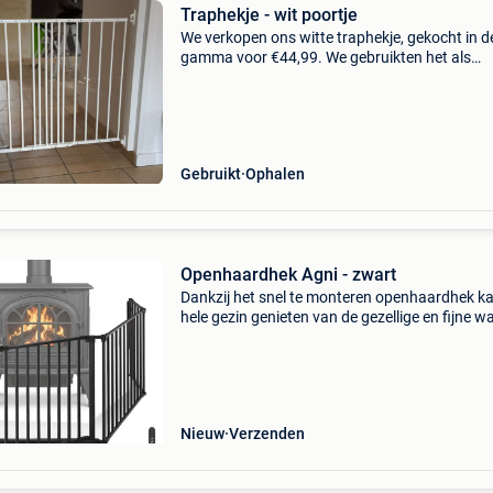
Traphekje - wit poortje
We verkopen ons witte traphekje, gekocht in d
gamma voor €44,99. We gebruikten het als
tussenstuk tussen de keuken en woonkamer 
onze hond. Doordat we het niet lager konden
hangen, werd er e
Gebruikt
Ophalen
Openhaardhek Agni - zwart
Dankzij het snel te monteren openhaardhek ka
hele gezin genieten van de gezellige en fijne 
van de open haard zonder gevaar te lopen. Ee
speciaal sluitsysteem zorgt ervoor dat de deur 
Nieuw
Verzenden