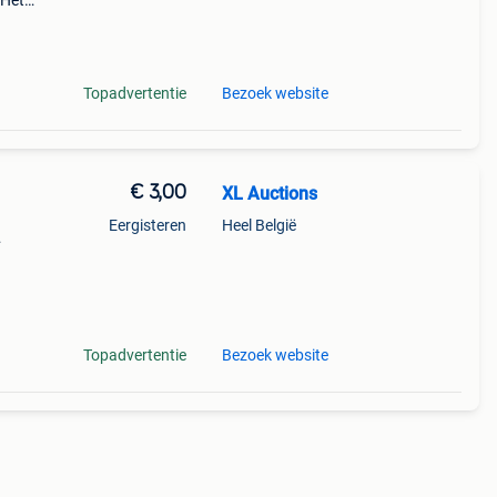
 Het
en
eklapt
Topadvertentie
Bezoek website
€ 3,00
XL Auctions
Eergisteren
Heel België
ng: -
ven -
Topadvertentie
Bezoek website