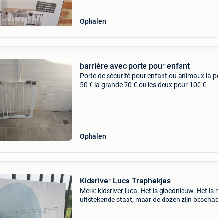
Ophalen
barrière avec porte pour enfant
Porte de sécurité pour enfant ou animaux la pe
50 € la grande 70 € ou les deux pour 100 €
Ophalen
Kidsriver Luca Traphekjes
Merk: kidsriver luca. Het is gloednieuw. Het is 
uitstekende staat, maar de dozen zijn bescha
door een overstroming. • geschikt voor openi
tussen 73 en 105 cm. • geen montage n