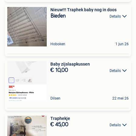
Nieuw!!! Traphek baby nog in doos
Bieden
Details
Hoboken
1 jun 26
Baby zijslaapkussen
€ 10,00
Details
Dilsen
22 mei 26
Traphekje
€ 45,00
Details