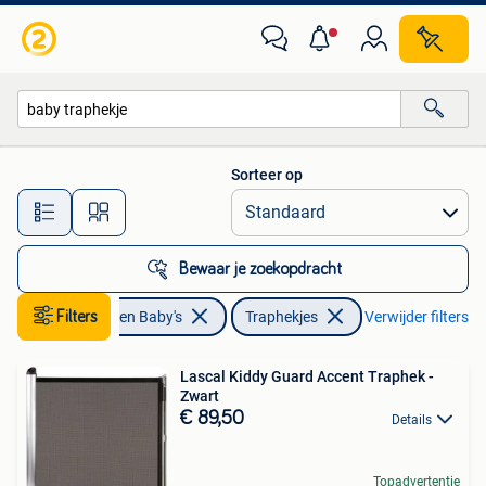
Traphekjes
Sorteer op
Alle afstanden…
Bewaar je zoekopdracht
Filters
Kinderen en Baby's
Traphekjes
Verwijder filters
Lascal Kiddy Guard Accent Traphek -
Zwart
€ 89,50
Details
Topadvertentie