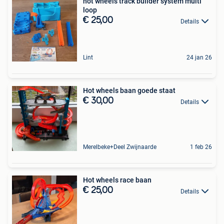
hot wheels track builder system multi
loop
€ 25,00
Details
Lint
24 jan 26
Hot wheels baan goede staat
€ 30,00
Details
Merelbeke+Deel Zwijnaarde
1 feb 26
Hot wheels race baan
€ 25,00
Details