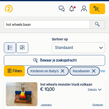
Speelgoed | Racebanen
Sorteer op
Alle afstanden…
Bewaar je zoekopdracht
Filters
Kinderen en Baby's
Racebanen
Verwij
hot wheels monster truck vulkaan
€ 10,00
Details
Jabbeke
Gisteren