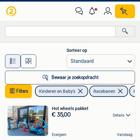
Speelgoed | Racebanen
Sorteer op
Alle afstanden…
Bewaar je zoekopdracht
Filters
Kinderen en Baby's
Racebanen
Hot
Hot wheels pakket
€ 35,00
Details
Evergem
Vandaag