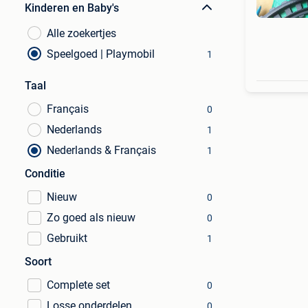
Kinderen en Baby's
Alle zoekertjes
Speelgoed | Playmobil
1
Taal
Français
0
Nederlands
1
Nederlands & Français
1
Conditie
Nieuw
0
Zo goed als nieuw
0
Gebruikt
1
Soort
Complete set
0
Losse onderdelen
0