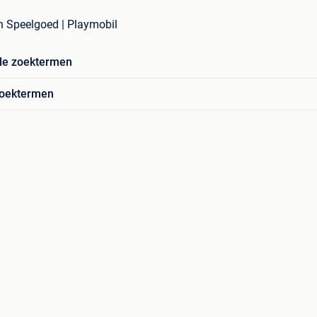
in Speelgoed | Playmobil
de zoektermen
zoektermen