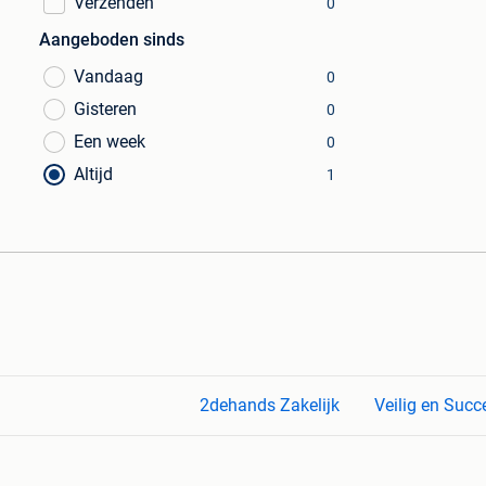
Verzenden
0
Aangeboden sinds
Vandaag
0
Gisteren
0
Een week
0
Altijd
1
2dehands Zakelijk
Veilig en Succ