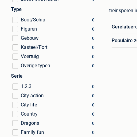
Type
treinsporen 
Boot/Schip
0
Gerelateer
Figuren
0
Gebouw
0
Populaire 
Kasteel/Fort
0
Voertuig
0
Overige typen
0
Serie
1.2.3
0
City action
0
City life
0
Country
0
Dragons
0
Family fun
0