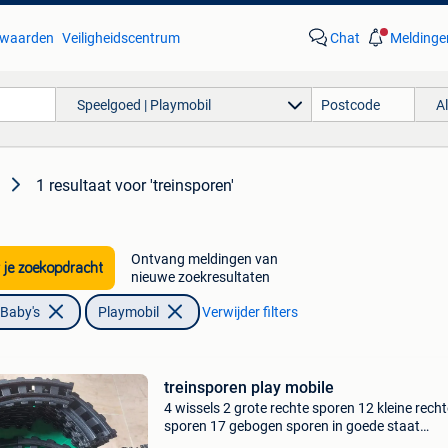
waarden
Veiligheidscentrum
Chat
Meldinge
Speelgoed | Playmobil
A
1 resultaat
voor 'treinsporen'
Ontvang meldingen van
 je zoekopdracht
nieuwe zoekresultaten
 Baby's
Playmobil
Verwijder filters
treinsporen play mobile
4 wissels 2 grote rechte sporen 12 kleine recht
sporen 17 gebogen sporen in goede staat
nieuwprijs in winkel : over 100,- euro mogen w