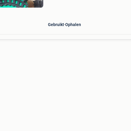
voor 20 euro afhaalprijs in schoten verzenden
ook, + koste
Gebruikt
Ophalen