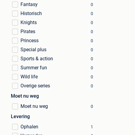
Fantasy
0
Historisch
0
Knights
0
Pirates
0
Princess
0
Special plus
0
Sports & action
0
Summer fun
0
Wild life
0
Overige series
0
Moet nu weg
Moet nu weg
0
Levering
Ophalen
1