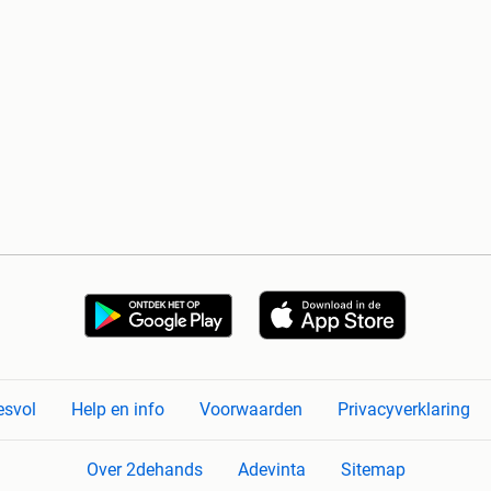
esvol
Help en info
Voorwaarden
Privacyverklaring
Over 2dehands
Adevinta
Sitemap