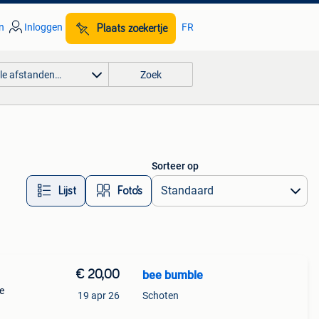
n
Inloggen
FR
Plaats zoekertje
lle afstanden…
Zoek
Sorteer op
Lijst
Foto’s
€ 20,00
bee bumble
e
19 apr 26
Schoten
eg