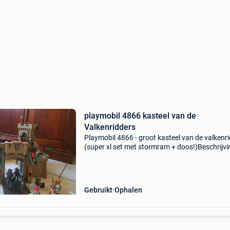
playmobil 4866 kasteel van de
Valkenridders
Playmobil 4866 - groot kasteel van de valkenr
(super xl set met stormram + doos!)Beschrijvin
deze verkopen wij een zeer grote en uitgebreid
riddersets van playmobil, met als basis het ind
Gebruikt
Ophalen