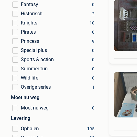
Fantasy
0
Historisch
2
Knights
10
Pirates
0
Princess
9
Special plus
0
Sports & action
0
Summer fun
0
Wild life
0
Overige series
1
Moet nu weg
Moet nu weg
0
Levering
Ophalen
195