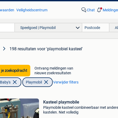
waarden
Veiligheidscentrum
Chat
Meldinge
Speelgoed | Playmobil
A
198 resultaten
voor 'playmobiel kasteel'
Ontvang meldingen van
 je zoekopdracht
nieuwe zoekresultaten
 Baby's
Playmobil
Verwijder filters
Kasteel playmobile
Playmobile kasteel combineerbaar met ander
kastelen. Niet volledig