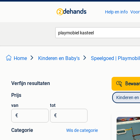
Help en info
Voor
Home
Kinderen en Baby's
Speelgoed | Playmobil
Verfijn resultaten
Bewaar
Prijs
Kinderen en
van
tot
€
€
Categorie
Wis de categorie