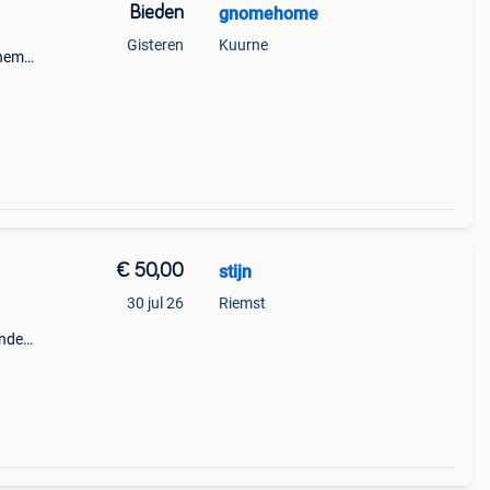
Bieden
gnomehome
Gisteren
Kuurne
thema,
de
€ 50,00
stijn
30 jul 26
Riemst
andere