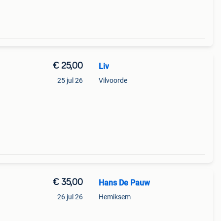
€ 25,00
Liv
25 jul 26
Vilvoorde
€ 35,00
Hans De Pauw
26 jul 26
Hemiksem