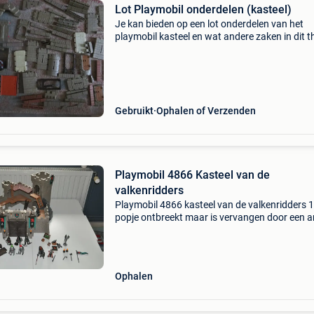
Lot Playmobil onderdelen (kasteel)
Je kan bieden op een lot onderdelen van het
playmobil kasteel en wat andere zaken in dit 
geen volledige set ! Zie foto&#39;s - let wel bei
foto&#39;s overlappen. Zaken die je op beide
Gebruikt
Ophalen of Verzenden
Playmobil 4866 Kasteel van de
valkenridders
Playmobil 4866 kasteel van de valkenridders 1
popje ontbreekt maar is vervangen door een 
geen doos beschikbaar nog in goede staat
Ophalen