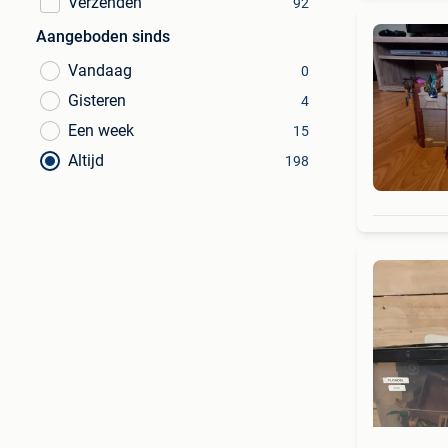
Verzenden
92
Aangeboden sinds
Vandaag
0
Gisteren
4
Een week
15
Altijd
198