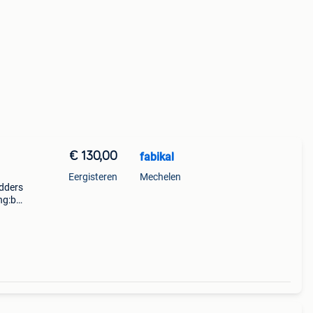
€ 130,00
fabikal
Eergisteren
Mechelen
idders
g:bij
e
r