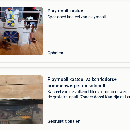
Playmobil kasteel
Speelgoed kasteel van playmobil
Ophalen
Playmobil kasteel valkenridders+
bommenwerper en katapult
Kasteel van de valkenridders, + bommenwerpe
de grote katapult. Zonder doos! Kan zijn dat e
enkele kleine accessoires missen maar is nog 
goed om mee te spelen.
Gebruikt
Ophalen