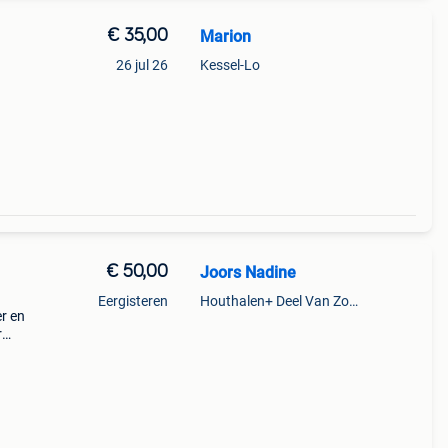
€ 35,00
Marion
26 jul 26
Kessel-Lo
€ 50,00
Joors Nadine
Eergisteren
Houthalen+ Deel Van Zonhoven En Zolder
r en
r
heel