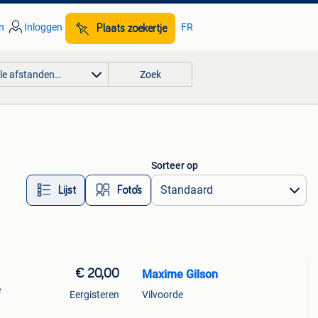
n
Inloggen
FR
Plaats zoekertje
lle afstanden…
Zoek
Sorteer op
Lijst
Foto’s
€ 20,00
Maxime Gilson
e
Eergisteren
Vilvoorde