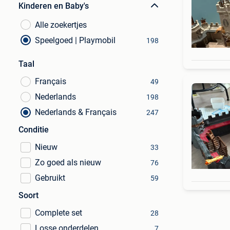
Kinderen en Baby's
Alle zoekertjes
Speelgoed | Playmobil
198
Taal
Français
49
Nederlands
198
Nederlands & Français
247
Conditie
Nieuw
33
Zo goed als nieuw
76
Gebruikt
59
Soort
Complete set
28
Losse onderdelen
7