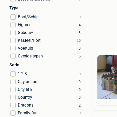
Type
Boot/Schip
0
Figuren
4
Gebouw
3
Kasteel/Fort
25
Voertuig
0
Overige typen
5
Serie
1.2.3
0
City action
0
City life
0
Country
0
Dragons
2
Family fun
0