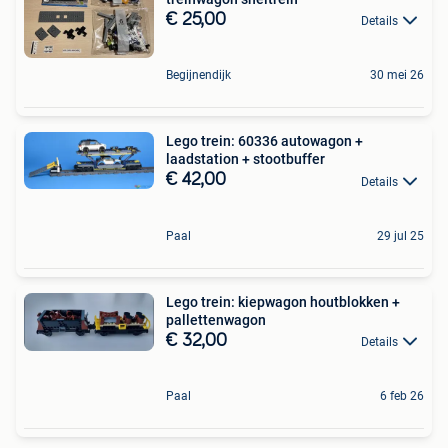
€ 25,00
Details
Begijnendijk
30 mei 26
Lego trein: 60336 autowagon +
laadstation + stootbuffer
€ 42,00
Details
Paal
29 jul 25
Lego trein: kiepwagon houtblokken +
pallettenwagon
€ 32,00
Details
Paal
6 feb 26