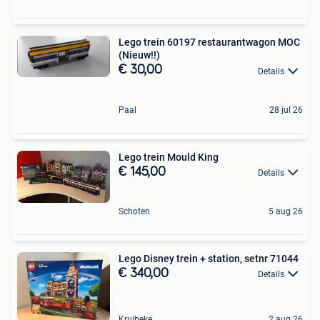
Lego trein 60197 restaurantwagon MOC
(Nieuw!!)
€ 30,00
Details
Paal
28 jul 26
Lego trein Mould King
€ 145,00
Details
Schoten
5 aug 26
Lego Disney trein + station, setnr 71044
€ 340,00
Details
Kruibeke
2 aug 26