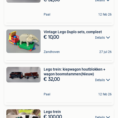
Details
Paal
12 feb 26
Vintage Lego Duplo sets, compleet
€ 10,00
Details
Zandhoven
27 jul 26
Lego trein: kiepwagon houtblokken +
wagon boomstammen(Nieuw)
€ 32,00
Details
Paal
12 feb 26
Lego trein
€ 100,00
Details