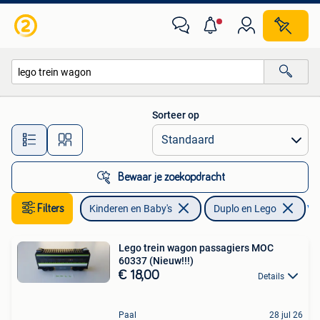
Speelgoed | Duplo en Lego
Sorteer op
Alle afstanden…
Bewaar je zoekopdracht
Filters
Kinderen en Baby's
Duplo en Lego
Ver
Lego trein wagon passagiers MOC
60337 (Nieuw!!!)
€ 18,00
Details
Paal
28 jul 26