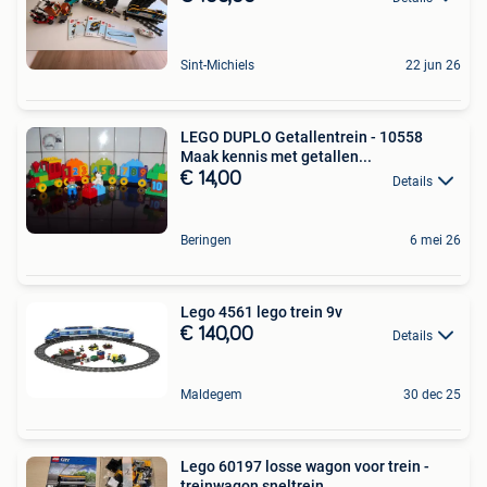
Sint-Michiels
22 jun 26
LEGO DUPLO Getallentrein - 10558
Maak kennis met getallen...
€ 14,00
Details
Beringen
6 mei 26
Lego 4561 lego trein 9v
€ 140,00
Details
Maldegem
30 dec 25
Lego 60197 losse wagon voor trein -
treinwagon sneltrein