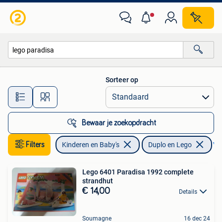
Speelgoed | Duplo en Lego
Sorteer op
Alle afstanden…
Bewaar je zoekopdracht
Filters
Kinderen en Baby's
Duplo en Lego
Ver
Lego 6401 Paradisa 1992 complete
strandhut
€ 14,00
Details
Soumagne
16 dec 24