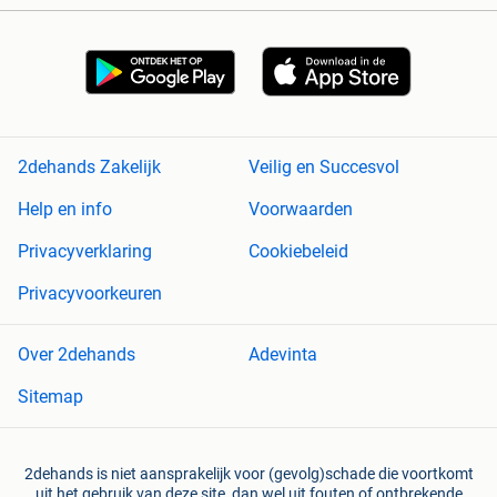
2dehands Zakelijk
Veilig en Succesvol
Help en info
Voorwaarden
Privacyverklaring
Cookiebeleid
Privacyvoorkeuren
Over 2dehands
Adevinta
Sitemap
2dehands is niet aansprakelijk voor (gevolg)schade die voortkomt
uit het gebruik van deze site, dan wel uit fouten of ontbrekende