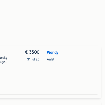
€ 35,00
Wendy
e city
31 jul 25
Aalst
nigen,
me