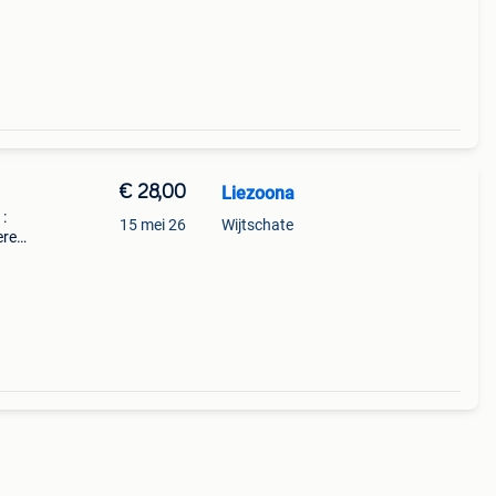
€ 28,00
Liezoona
 :
15 mei 26
Wijtschate
ere