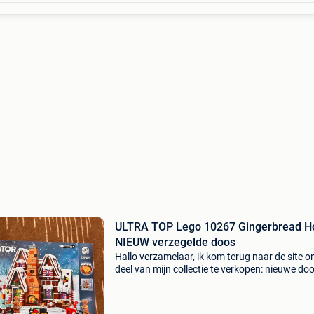
ULTRA TOP Lego 10267 Gingerbread H
NIEUW verzegelde doos
Hallo verzamelaar, ik kom terug naar de site 
deel van mijn collectie te verkopen: nieuwe doo
gesloten, beschermd tegen licht en stof. Bevei
postbezorging (noppenfolie, versterkte kassa.