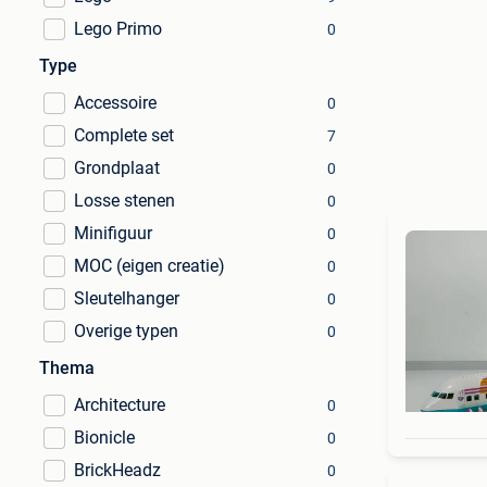
Lego Primo
0
Type
Accessoire
0
Complete set
7
Grondplaat
0
Losse stenen
0
Minifiguur
0
MOC (eigen creatie)
0
Sleutelhanger
0
Overige typen
0
Thema
Architecture
0
Bionicle
0
BrickHeadz
0