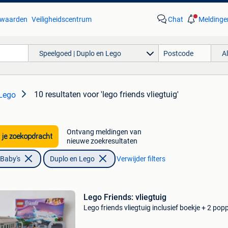
waarden
Veiligheidscentrum
Chat
Meldinge
Speelgoed | Duplo en Lego
A
10 resultaten
voor 'lego friends vliegtuig'
 Lego
Ontvang meldingen van
 je zoekopdracht
nieuwe zoekresultaten
 Baby's
Duplo en Lego
Verwijder filters
Lego Friends: vliegtuig
Lego friends vliegtuig inclusief boekje + 2 pop