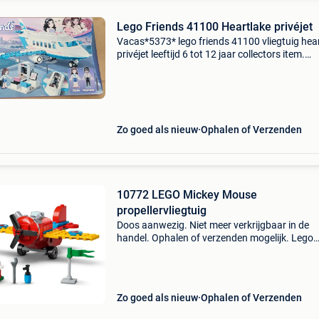
Lego Friends 41100 Heartlake privéjet
Vacas*5373* lego friends 41100 vliegtuig hea
privéjet leeftijd 6 tot 12 jaar collectors item.
Compleet in de originele doos en natuurlijk me
instructieboekjes. Nieuwprijs destijds ruim &e
Zo goed als nieuw
Ophalen of Verzenden
10772 LEGO Mickey Mouse
propellervliegtuig
Doos aanwezig. Niet meer verkrijgbaar in de
handel. Ophalen of verzenden mogelijk. Lego
disney. Stimuleer de bouwvaardigheden van je
met dit lego® ǀ disney mickey & friends mickey
mouse prope
Zo goed als nieuw
Ophalen of Verzenden