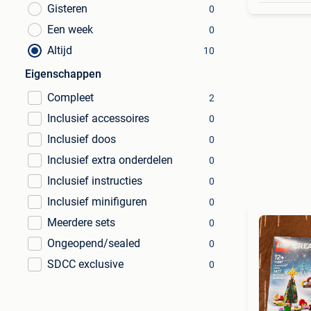
Gisteren
0
Een week
0
Altijd
10
Eigenschappen
Compleet
2
Inclusief accessoires
0
Inclusief doos
0
Inclusief extra onderdelen
0
Inclusief instructies
0
Inclusief minifiguren
0
Meerdere sets
0
Ongeopend/sealed
0
SDCC exclusive
0