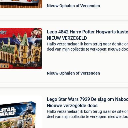
Nieuw
Ophalen of Verzenden
Lego 4842 Harry Potter Hogwarts-kaste
NIEUW VERZEGELD
Hallo verzamelaar, ik kom terug naar de site 
deel van mijn collectie te verkopen: nieuwe doo
gesloten, beschermd tegen licht en stof. Bevei
postbezorging (noppenfolie, versterkte kassa.
Nieuw
Ophalen of Verzenden
Lego Star Wars 7929 De slag om Nabo
Nieuwe verzegelde doos
Hallo verzamelaar, ik kom terug naar de site 
deel van mijn collectie te verkopen: nieuwe doo
gesloten, beschermd tegen licht en stof. Bevei
postbezorging (noppenfolie, versterkte kassa.