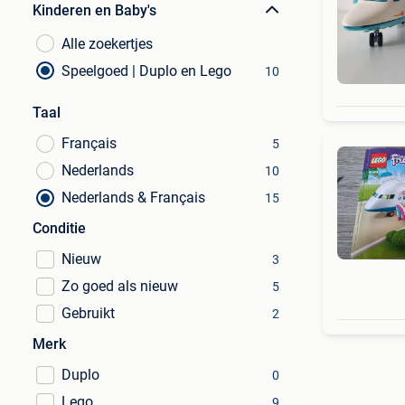
Kinderen en Baby's
Alle zoekertjes
Speelgoed | Duplo en Lego
10
Taal
Français
5
Nederlands
10
Nederlands & Français
15
Conditie
Nieuw
3
Zo goed als nieuw
5
Gebruikt
2
Merk
Duplo
0
Lego
9