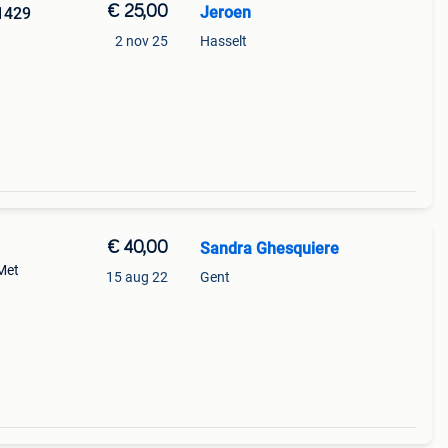
€ 25,00
Jeroen
41429
2 nov 25
Hasselt
€ 40,00
Sandra Ghesquiere
 Met
15 aug 22
Gent