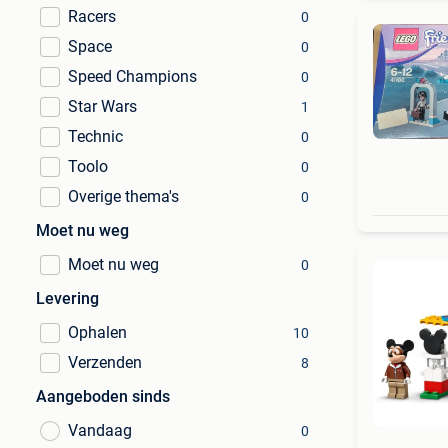
Racers
0
Space
0
Speed Champions
0
Star Wars
1
Technic
0
Toolo
0
Overige thema's
0
Moet nu weg
Moet nu weg
0
Levering
Ophalen
10
Verzenden
8
Aangeboden sinds
Vandaag
0