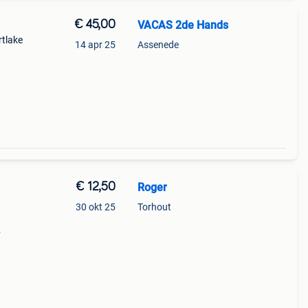
€ 45,00
VACAS 2de Hands
rtlake
14 apr 25
Assenede
t de
uro
€ 12,50
Roger
30 okt 25
Torhout
 kind