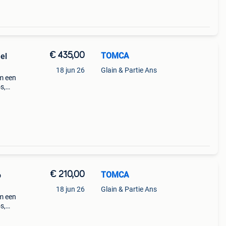
€ 435,00
TOMCA
el
18 jun 26
Glain & Partie Ans
om een
s,
ligde
.
€ 210,00
TOMCA
o
18 jun 26
Glain & Partie Ans
om een
s,
ligde
.