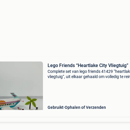
Lego Friends “Heartlake City Vliegtuig”
Complete set van lego friends 41429 “heartlak
vliegtuig“, uit elkaar gehaald om volledig te rei
inclusief handleiding en originele doos, minie
verkleuring van het witte dak, in goede sta
Gebruikt
Ophalen of Verzenden