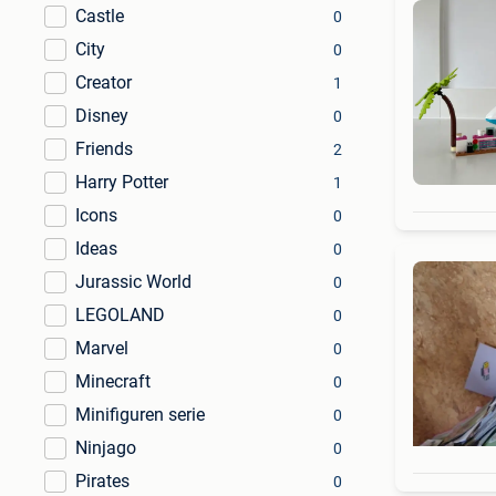
Castle
0
City
0
Creator
1
Disney
0
Friends
2
Harry Potter
1
Icons
0
Ideas
0
Jurassic World
0
LEGOLAND
0
Marvel
0
Minecraft
0
Minifiguren serie
0
Ninjago
0
Pirates
0