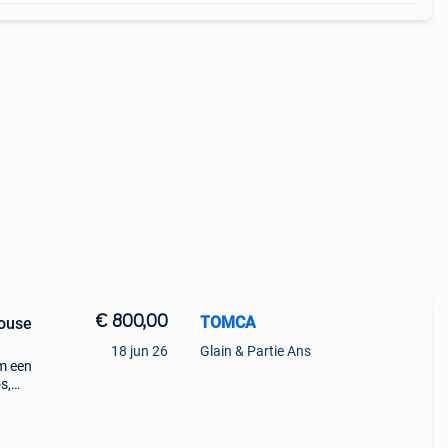
€ 800,00
TOMCA
ouse
18 jun 26
Glain & Partie Ans
om een
s,
ligde
.