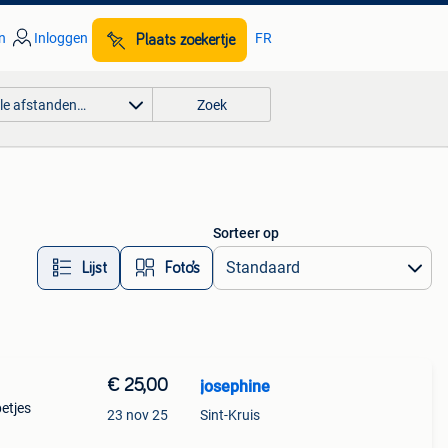
n
Inloggen
FR
Plaats zoekertje
lle afstanden…
Zoek
Sorteer op
Lijst
Foto’s
€ 25,00
josephine
petjes
23 nov 25
Sint-Kruis