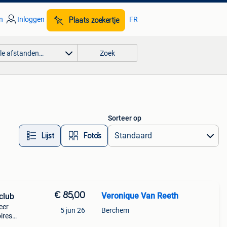
n
Inloggen
FR
Plaats zoekertje
lle afstanden…
Zoek
Sorteer op
Lijst
Foto’s
€ 85,00
Veronique Van Reeth
club
eer
5 jun 26
Berchem
oires