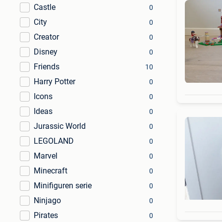
Castle
0
City
0
Creator
0
Disney
0
Friends
10
Harry Potter
0
Icons
0
Ideas
0
Jurassic World
0
LEGOLAND
0
Marvel
0
Minecraft
0
Minifiguren serie
0
Ninjago
0
Pirates
0