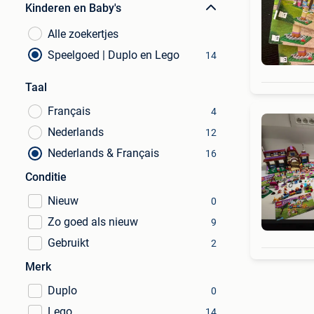
Kinderen en Baby's
Alle zoekertjes
Speelgoed | Duplo en Lego
14
Taal
Français
4
Nederlands
12
Nederlands & Français
16
Conditie
Nieuw
0
Zo goed als nieuw
9
Gebruikt
2
Merk
Duplo
0
Lego
14