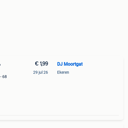
€ 1,99
DJ Moortgat
6
29 jul 26
Ekeren
- 68