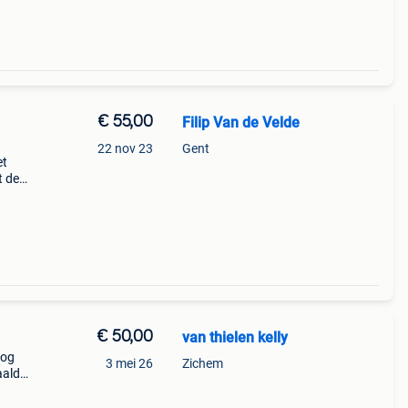
€ 55,00
Filip Van de Velde
22 nov 23
Gent
et
t de
n een
rnis
€ 50,00
van thielen kelly
nog
3 mei 26
Zichem
ald.