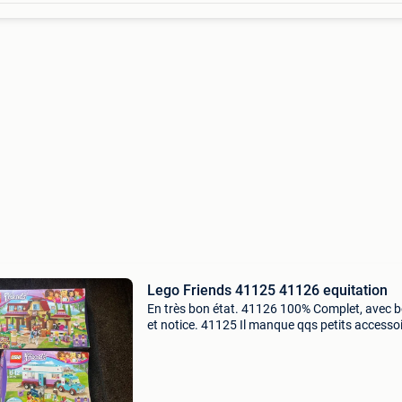
Lego Friends 41125 41126 equitation
En très bon état. 41126 100% Complet, avec b
et notice. 41125 Il manque qqs petits accesso
et 2 bricks sont en couleurs différentes. Avec b
sans notice.