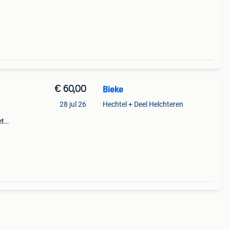
 ve
€ 60,00
Bieke
28 jul 26
Hechtel + Deel Helchteren
et
eet -