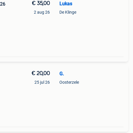
€ 35,00
Lukas
126
a
2 aug 26
De Klinge
€ 20,00
G.
25 jul 26
Oosterzele