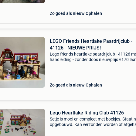
Zo goed als nieuw
Ophalen
LEGO Friends Heartlake Paardrijclub -
41126 - NIEUWE PRIJS!
Lego friends heartlake paardrijclub - 41126 m
handleiding - zonder doos nieuwprijs €170 laa
paarden warmlopen in de draaimolen en oefe
paar sprongen. Zet de balk hoger om de hinde
Zo goed als nieuw
Ophalen
Lego Heartlake Riding Club 41126
Setje is mooi en compleet met boekjes. Staat 
opgebouwd. Kan verzonden worden of afgeha
Bekijk ook mijn andere lego zoekertjes.