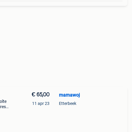
€ 65,00
mamawoj
oîte
11 apr 23
Etterbeek
ires
oîte,