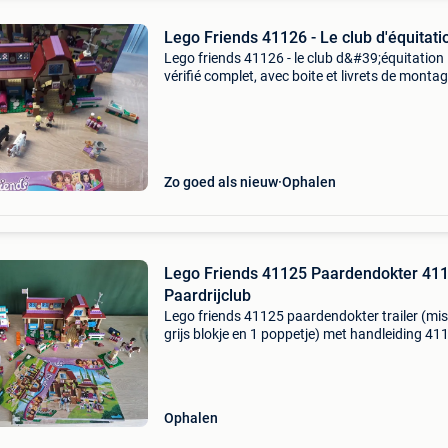
Lego Friends 41126 - Le club d'équitati
Lego friends 41126 - le club d&#39;équitation
vérifié complet, avec boite et livrets de monta
retirer à andrimont, verviers ou rocourt
Zo goed als nieuw
Ophalen
Lego Friends 41125 Paardendokter 41
Paardrijclub
Lego friends 41125 paardendokter trailer (mis
grijs blokje en 1 poppetje) met handleiding 41
heartlake paardrijclub 100% compleet met
handleiding afhalen te boom en cash betalen 
geen verzend
Ophalen