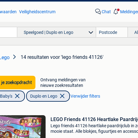
waarden
Veiligheidscentrum
Chat
Meldinge
Speelgoed | Duplo en Lego
A
14 resultaten
voor 'lego friends 41126'
 Lego
Ontvang meldingen van
 je zoekopdracht
nieuwe zoekresultaten
 Baby's
Duplo en Lego
Verwijder filters
LEGO Friends 41126 Heartlake Paardrij
Lego friends 41126 heartlake paardrijclub in z
mooie staat. Alle blokjes, figuurtjes en access
zijn aanwezig. De set is volledig nagekeken en