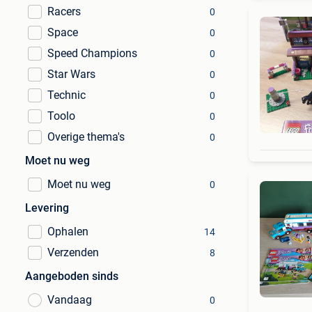
Racers
0
Space
0
Speed Champions
0
Star Wars
0
Technic
0
Toolo
0
Overige thema's
0
Moet nu weg
Moet nu weg
0
Levering
Ophalen
14
Verzenden
8
Aangeboden sinds
Vandaag
0