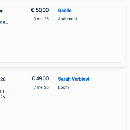
€ 50,00
Gaëlle
on
3 mei 26
Andrimont
ge a
€ 49,00
Sarah Verbiest
126
7 mei 26
Boom
t 1
126
aub