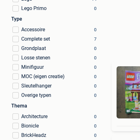
Lego Primo
0
Type
Accessoire
0
Complete set
7
Grondplaat
0
Losse stenen
0
Minifiguur
0
MOC (eigen creatie)
0
Sleutelhanger
0
Overige typen
0
Thema
Architecture
0
Bionicle
0
BrickHeadz
0