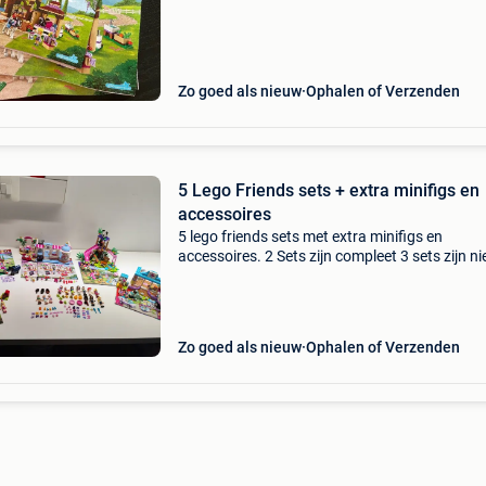
compleet. Inclusief originele handleiding. Geen
Zo goed als nieuw
Ophalen of Verzenden
5 Lego Friends sets + extra minifigs en
accessoires
5 lego friends sets met extra minifigs en
accessoires. 2 Sets zijn compleet 3 sets zijn ni
compleet compleet - 41422 - 10728 niet compl
41119 - 41126 - 41111
Zo goed als nieuw
Ophalen of Verzenden