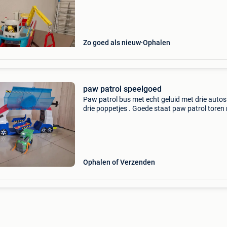
Zo goed als nieuw
Ophalen
paw patrol speelgoed
Paw patrol bus met echt geluid met drie autos
drie poppetjes . Goede staat paw patrol toren
lift ,2 voertuigen en 3 poppetjes . Goede staat
patrol boot met 3 voertuigen en drie poppetjes
Ophalen of Verzenden