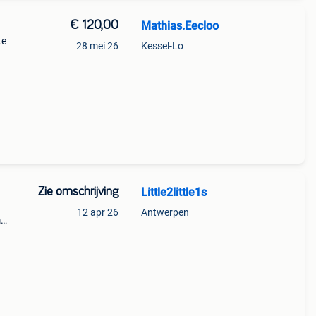
€ 120,00
Mathias.Eecloo
te
28 mei 26
Kessel-Lo
ng
Zie omschrijving
Little2little1s
12 apr 26
Antwerpen
m
 super