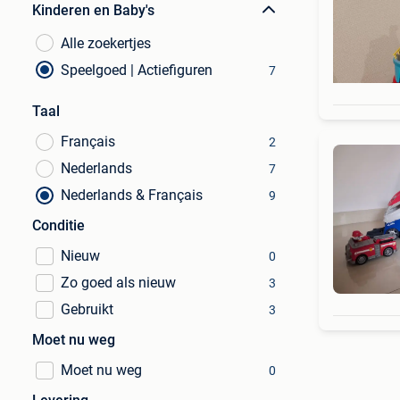
Kinderen en Baby's
Alle zoekertjes
Speelgoed | Actiefiguren
7
Taal
Français
2
Nederlands
7
Nederlands & Français
9
Conditie
Nieuw
0
Zo goed als nieuw
3
Gebruikt
3
Moet nu weg
Moet nu weg
0