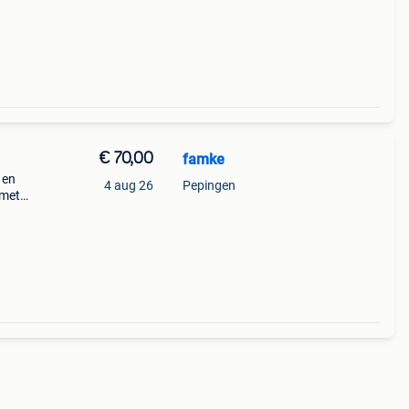
€ 70,00
famke
 en
4 aug 26
Pepingen
 met
 paw
 .