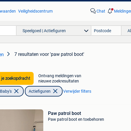
waarden
Veiligheidscentrum
Chat
Meldinge
Speelgoed | Actiefiguren
A
7 resultaten
voor 'paw patrol boot'
en
Ontvang meldingen van
 je zoekopdracht
nieuwe zoekresultaten
 Baby's
Actiefiguren
Verwijder filters
Paw patrol boot
Paw patrol boot en toebehoren