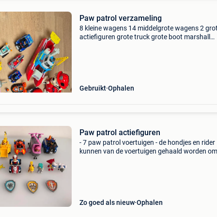
Paw patrol verzameling
8 kleine wagens 14 middelgrote wagens 2 gro
actiefiguren grote truck grote boot marshall
letterpret spel chase auto op afstandsbedieni
Gebruikt
Ophalen
Paw patrol actiefiguren
- 7 paw patrol voertuigen - de hondjes en rider
kunnen van de voertuigen gehaald worden o
apart mee te spelen €8/ stuk (voor voertuig en
figuurtje) - 4 losse figuren: rubble, robo hond,
ho
Zo goed als nieuw
Ophalen