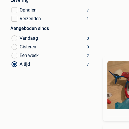
Levering
Ophalen
7
Verzenden
1
Aangeboden sinds
Vandaag
0
Gisteren
0
Een week
2
Altijd
7