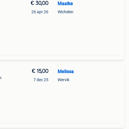
€ 30,00
Maaike
26 apr 26
Wichelen
€ 15,00
Melissa
n
7 dec 25
Wervik