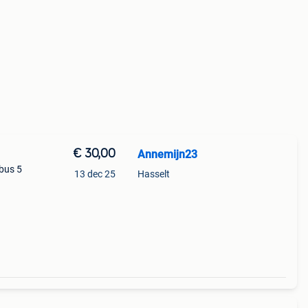
€ 30,00
Annemijn23
 bus 5
13 dec 25
Hasselt