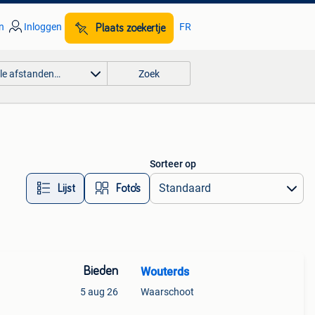
n
Inloggen
FR
Plaats zoekertje
lle afstanden…
Zoek
Sorteer op
Lijst
Foto’s
Bieden
Wouterds
5 aug 26
Waarschoot