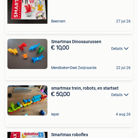
Beernem
27 jul 26
Smartmax Dinosaurussen
€ 10,00
Details
Merelbeke+Deel Zwijnaarde
22 jul 26
smartmax trein, robots, en startset
€ 50,00
Details
Ieper
4 aug 26
Smartmax roboflex