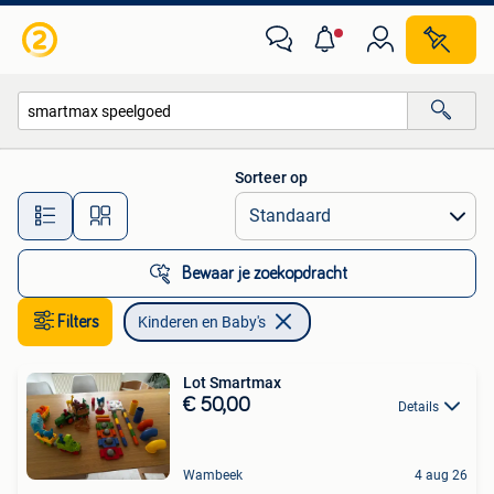
Kinderen en Baby's
Sorteer op
Alle afstanden…
Bewaar je zoekopdracht
Filters
Kinderen en Baby's
Lot Smartmax
€ 50,00
Details
Wambeek
4 aug 26