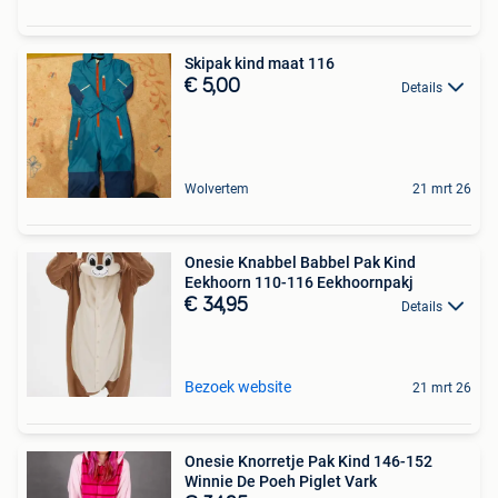
Skipak kind maat 116
€ 5,00
Details
Wolvertem
21 mrt 26
Onesie Knabbel Babbel Pak Kind
Eekhoorn 110-116 Eekhoornpakj
€ 34,95
Details
Bezoek website
21 mrt 26
Onesie Knorretje Pak Kind 146-152
Winnie De Poeh Piglet Vark