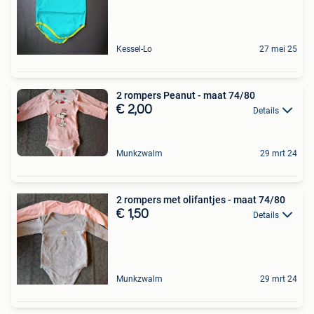
Kessel-Lo
27 mei 25
2 rompers Peanut - maat 74/80
€ 2,00
Details
Munkzwalm
29 mrt 24
2 rompers met olifantjes - maat 74/80
€ 1,50
Details
Munkzwalm
29 mrt 24