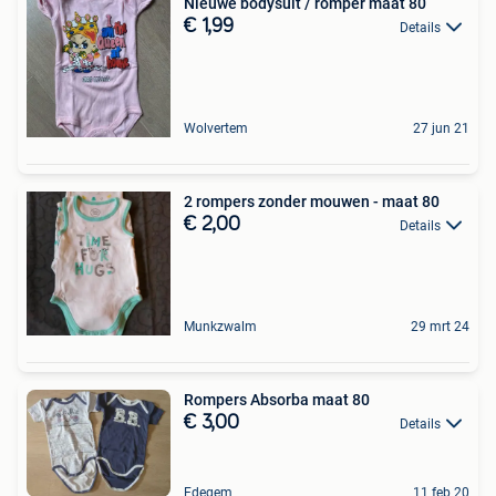
Nieuwe bodysuit / romper maat 80
€ 1,99
Details
Wolvertem
27 jun 21
2 rompers zonder mouwen - maat 80
€ 2,00
Details
Munkzwalm
29 mrt 24
Rompers Absorba maat 80
€ 3,00
Details
Edegem
11 feb 20