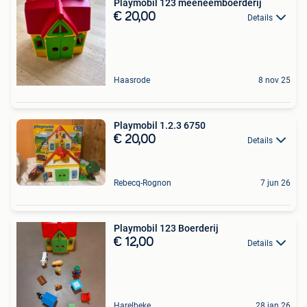
Playmobil 123 meeneemboerderij
€ 20,00
Details
Haasrode
8 nov 25
Playmobil 1.2.3 6750
€ 20,00
Details
Rebecq-Rognon
7 jun 26
Playmobil 123 Boerderij
€ 12,00
Details
Harelbeke
28 jan 26