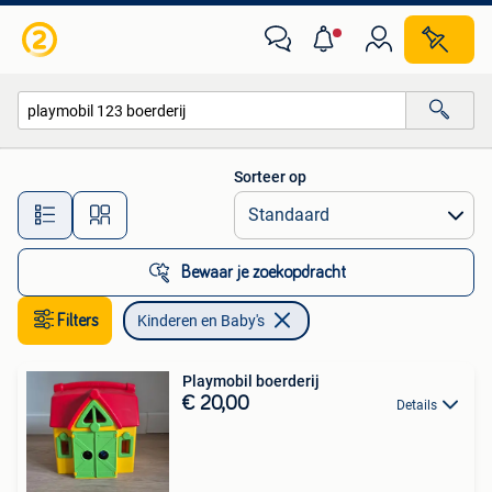
Kinderen en Baby's
Sorteer op
Alle afstanden…
Bewaar je zoekopdracht
Filters
Kinderen en Baby's
Playmobil boerderij
€ 20,00
Details