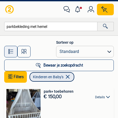
Kinderen en Baby's
Sorteer op
Alle afstanden…
Bewaar je zoekopdracht
Filters
Kinderen en Baby's
park+ toebehoren
€ 150,00
Details