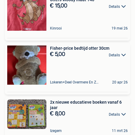
€ 15,00
Details
Kinrooi
19 mei 26
Fisher-price bedtijd otter 30cm
€ 5,00
Details
Lokeren+Deel Overmere En Zele
20 apr 26
2x nieuwe educatieve boeken vanaf 6
jaar
€ 8,00
Details
Izegem
11 mrt 26