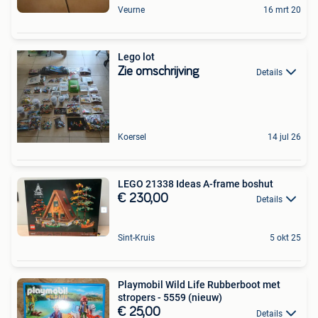
Veurne
16 mrt 20
Lego lot
Zie omschrijving
Details
Koersel
14 jul 26
LEGO 21338 Ideas A-frame boshut
€ 230,00
Details
Sint-Kruis
5 okt 25
Playmobil Wild Life Rubberboot met
stropers - 5559 (nieuw)
€ 25,00
Details