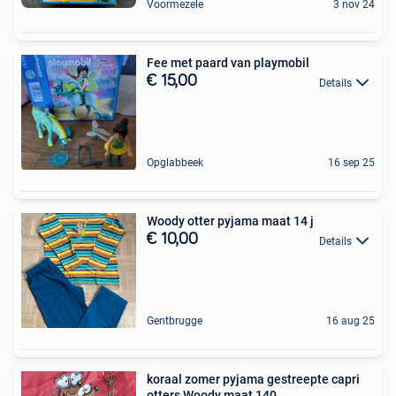
Voormezele
3 nov 24
Fee met paard van playmobil
€ 15,00
Details
Opglabbeek
16 sep 25
Woody otter pyjama maat 14 j
€ 10,00
Details
Gentbrugge
16 aug 25
koraal zomer pyjama gestreepte capri
otters Woody maat 140