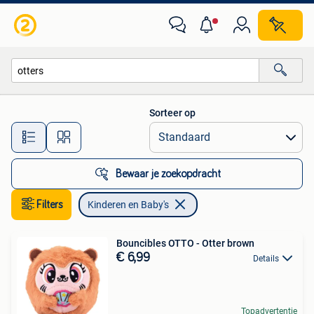
Kinderen en Baby's
Sorteer op
Alle afstanden…
Bewaar je zoekopdracht
Filters
Kinderen en Baby's
Bouncibles OTTO - Otter brown
€ 6,99
Details
Topadvertentie