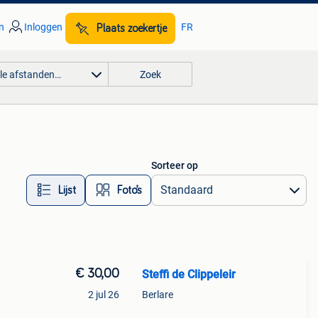
n
Inloggen
FR
Plaats zoekertje
lle afstanden…
Zoek
Sorteer op
Lijst
Foto’s
€ 30,00
Steffi de Clippeleir
2 jul 26
Berlare