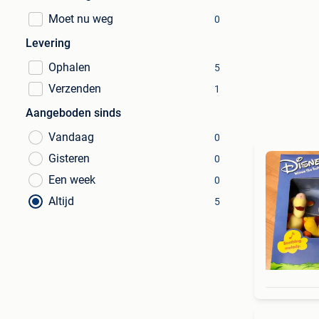
Moet nu weg
0
Levering
Ophalen
5
Verzenden
1
Aangeboden sinds
Vandaag
0
Gisteren
0
Een week
0
Altijd
5