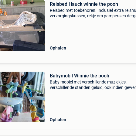
Reisbed Hauck winnie the pooh
Reisbed met toebehoren. Inclusief extra reism
verzorgingskussen, rekje om pampers en derge
op te bergen, verhoger om kindje de eerste
maanden hoger te leggen en mobiel.
Ophalen
Babymobil Winnie thé pooh
Baby mobiel met verschillende muziekjes,
verschillende standen geluid, ook indien gewe
lichtje, draait rond. Magisch mobieltje om in h
park of bedje te hangen. Heerlijk om mee te sp
of in sla
Ophalen