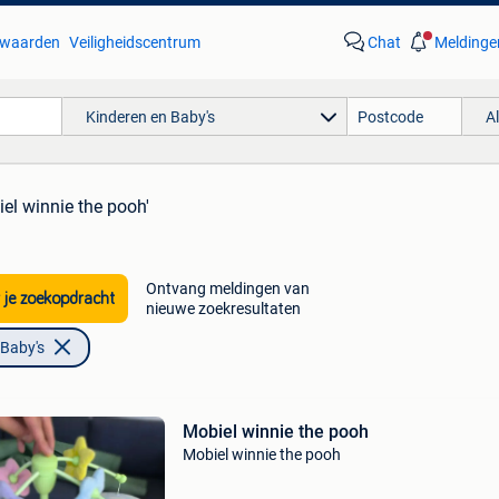
waarden
Veiligheidscentrum
Chat
Meldinge
Kinderen en Baby's
A
iel winnie the pooh'
Ontvang meldingen van
 je zoekopdracht
nieuwe zoekresultaten
 Baby's
Mobiel winnie the pooh
Mobiel winnie the pooh