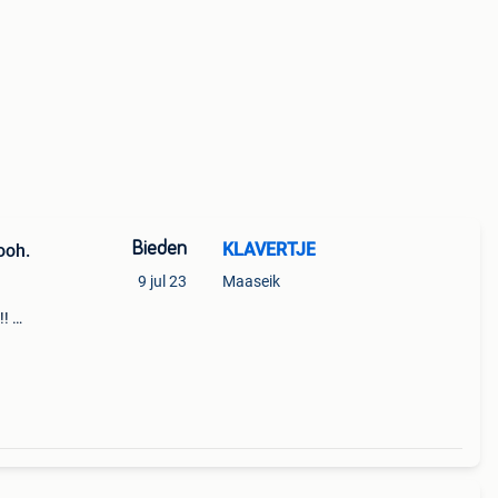
Bieden
KLAVERTJE
ooh.
9 jul 23
Maaseik
!!
 of