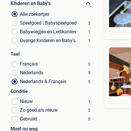
Kinderen en Baby's
Alle zoekertjes
Speelgoed | Babyspeelgoed
3
Babywiegjes en Ledikanten
1
Overige Kinderen en Baby's
1
Taal
Français
0
Nederlands
5
Nederlands & Français
5
Conditie
Nieuw
1
Zo goed als nieuw
2
Gebruikt
0
Moet nu weg