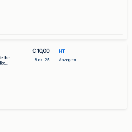
€ 10,00
HT
ie the
8 okt 25
Anzegem
lken,
ie va