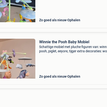
Zo goed als nieuw
Ophalen
Winnie the Pooh Baby Mobiel
Schattige mobiel met pluche figuren van: winn
pooh, piglet, eeyore, tijger extra decoraties: wo
bloemen, vlinders bevestiging aan wieg of
babybedje onderkant versierd met een illustrat
Zo goed als nieuw
Ophalen