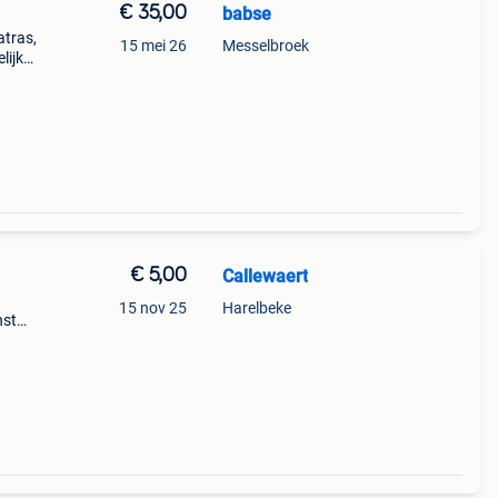
€ 35,00
babse
atras,
15 mei 26
Messelbroek
lijke
€ 5,00
Callewaert
15 nov 25
Harelbeke
nst
et
elen