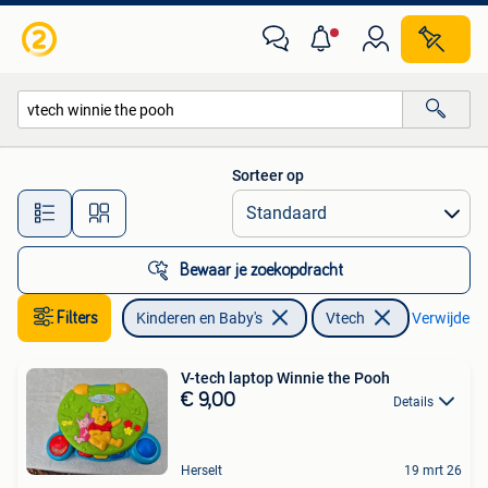
Speelgoed | Vtech
Sorteer op
Alle afstanden…
Bewaar je zoekopdracht
Filters
Kinderen en Baby's
Vtech
Verwijder fi
V-tech laptop Winnie the Pooh
€ 9,00
Details
Herselt
19 mrt 26