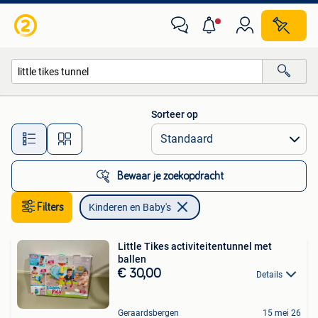
Kinderen en Baby's
Sorteer op
Alle afstanden…
Bewaar je zoekopdracht
Filters
Kinderen en Baby's
Little Tikes activiteitentunnel met
ballen
€ 30,00
Details
Geraardsbergen
15 mei 26