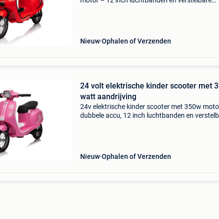
motor – 12 inch luchtbanden en verstelbare
snelheid deze 24 volt elektrische kinderscooter
perfect voor jonge avonturiers die op een veili
stoer
Nieuw
Ophalen of Verzenden
24 volt elektrische kinder scooter met 
watt aandrijving
24v elektrische kinder scooter met 350w moto
dubbele accu, 12 inch luchtbanden en verstel
snelheid deze 24 volt elektrische kinderscooter
perfect voor jonge avonturiers die op een veili
Nieuw
Ophalen of Verzenden