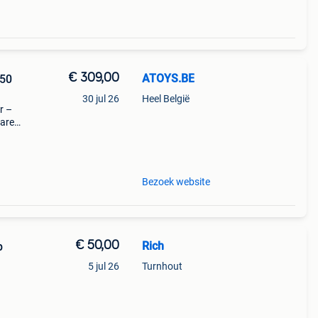
€ 309,00
ATOYS.BE
350
30 jul 26
Heel België
r –
bare
 is
ge én
Bezoek website
€ 50,00
Rich
p
5 jul 26
Turnhout