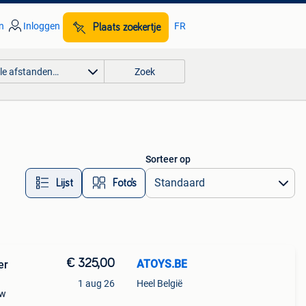
n
Inloggen
FR
Plaats zoekertje
lle afstanden…
Zoek
Sorteer op
Lijst
Foto’s
€ 325,00
ATOYS.BE
er
1 aug 26
Heel België
0w