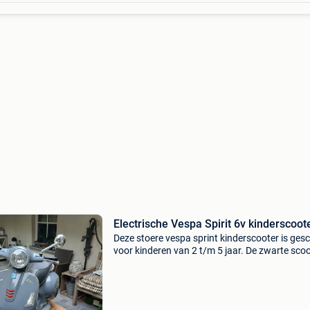
Electrische Vespa Spirit 6v kindersc
Deze stoere vespa sprint kinderscooter is gesc
voor kinderen van 2 t/m 5 jaar. De zwarte scoo
geproduceerd onder licentie van vespa en da
zult u de verschillen met een echte vespa scoo