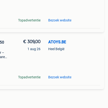
 is
ge én
Topadvertentie
Bezoek website
€ 309,00
ATOYS.BE
350
1 aug 26
Heel België
r –
bare
 is
ge én
Topadvertentie
Bezoek website