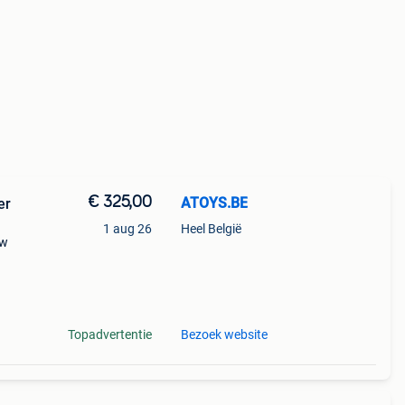
€ 325,00
ATOYS.BE
er
1 aug 26
Heel België
0w
 is
ge én
Topadvertentie
Bezoek website