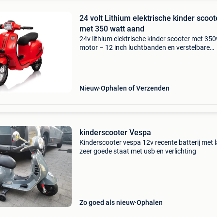
24 volt Lithium elektrische kinder scoot
met 350 watt aand
24v lithium elektrische kinder scooter met 35
motor – 12 inch luchtbanden en verstelbare
snelheid deze 24 volt elektrische kinderscooter
perfect voor jonge avonturiers die op een veili
stoer
Nieuw
Ophalen of Verzenden
kinderscooter Vespa
Kinderscooter vespa 12v recente batterij met 
zeer goede staat met usb en verlichting
Zo goed als nieuw
Ophalen