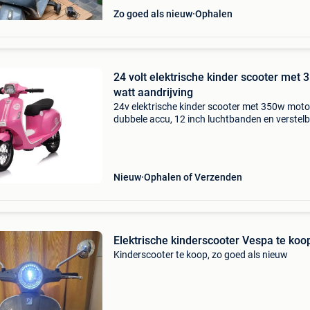
Zo goed als nieuw
Ophalen
24 volt elektrische kinder scooter met 
watt aandrijving
24v elektrische kinder scooter met 350w moto
dubbele accu, 12 inch luchtbanden en verstel
snelheid deze 24 volt elektrische kinderscooter
perfect voor jonge avonturiers die op een veili
Nieuw
Ophalen of Verzenden
Elektrische kinderscooter Vespa te koo
Kinderscooter te koop, zo goed als nieuw