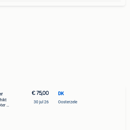
€ 75,00
DK
ooter
hikt
30 jul 26
Oosterzele
ter is
arom
te