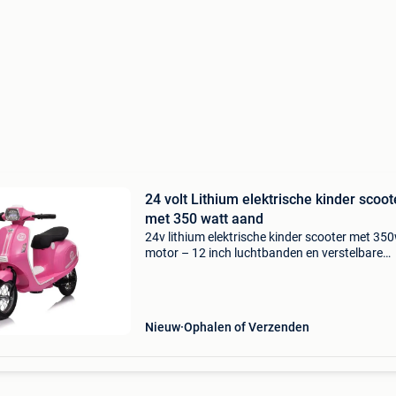
24 volt Lithium elektrische kinder scoot
met 350 watt aand
24v lithium elektrische kinder scooter met 35
motor – 12 inch luchtbanden en verstelbare
snelheid deze 24 volt elektrische kinderscooter
perfect voor jonge avonturiers die op een veili
stoer
Nieuw
Ophalen of Verzenden