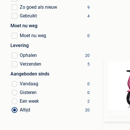
Zo goed als nieuw
9
Gebruikt
4
Moet nu weg
Moet nu weg
0
Levering
Ophalen
20
Verzenden
5
Aangeboden sinds
Vandaag
0
Gisteren
0
Een week
2
Altijd
20