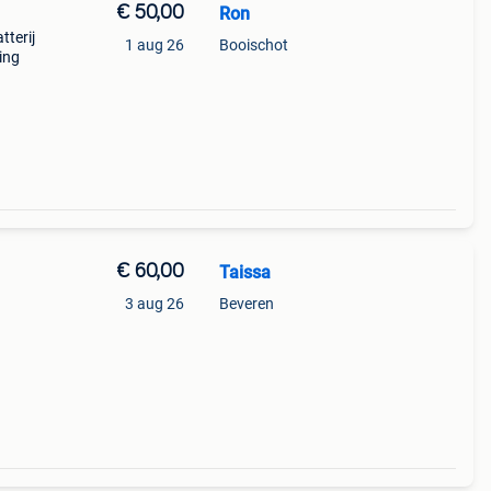
€ 50,00
Ron
tterij
1 aug 26
Booischot
ing
€ 60,00
Taissa
3 aug 26
Beveren
d en