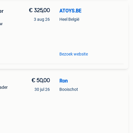
€ 325,00
ATOYS.BE
er
3 aug 26
Heel België
0w
 is
ge én
Bezoek website
€ 50,00
Ron
lader
30 jul 26
Booischot