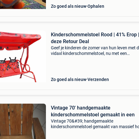
Zo goed als nieuw
Ophalen
Kinderschommelstoel Rood | 41% Erop 
deze Retour Deal
Geef je kinderen de zomer van hun leven met 
vidaxl kinderschommelstoel, nu met een
waanzinnige korting van 41%! Deze
kinderschommelstoel is de perfecte toevoegin
voor elke tuin en staat garant v
Zo goed als nieuw
Verzenden
Vintage 70' handgemaakte
kinderschommelstoel gemaakt in een
Vintage 70&#39; handgemaakte
kinderschommelstoel gemaakt van massief h
met nauwgezetheid. Uitstekende staat. Zithoo
22 cm diepte: 23 cm hoogte armleuning: 30 c