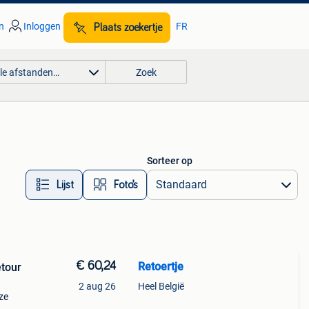
n
Inloggen
FR
Plaats zoekertje
lle afstanden…
Zoek
Sorteer op
Lijst
Foto’s
€ 60,24
Retoertje
etour
2 aug 26
Heel België
ze