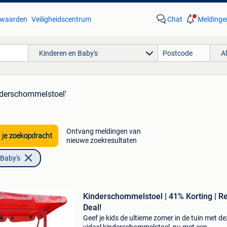
waarden
Veiligheidscentrum
Chat
Meldinge
Kinderen en Baby's
A
nderschommelstoel'
Ontvang meldingen van
 je zoekopdracht
nieuwe zoekresultaten
 Baby's
Kinderschommelstoel | 41% Korting | R
Deal!
Geef je kids de ultieme zomer in de tuin met de