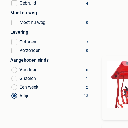
Gebruikt
4
Moet nu weg
Moet nu weg
0
Levering
Ophalen
13
Verzenden
0
Aangeboden sinds
Vandaag
0
Gisteren
1
Een week
2
Altijd
13