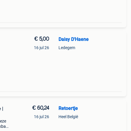
€ 5,00
Daisy D'Haene
16 jul 26
Ledegem
€ 60,24
Retoertje
 |
16 jul 26
Heel België
deze
ikbaar