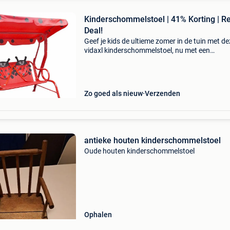
Kinderschommelstoel | 41% Korting | R
Deal!
Geef je kids de ultieme zomer in de tuin met de
vidaxl kinderschommelstoel, nu met een
waanzinnige korting van 41%! Deze
kinderschommelstoel is de perfecte plek voor
urenlang speelplezier en relaxmo
Zo goed als nieuw
Verzenden
antieke houten kinderschommelstoel
Oude houten kinderschommelstoel
Ophalen