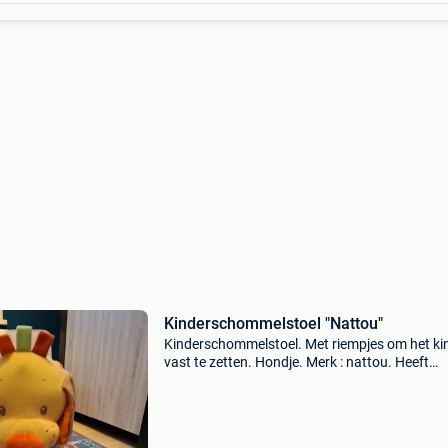
Kinderschommelstoel "Nattou"
Kinderschommelstoel. Met riempjes om het ki
vast te zetten. Hondje. Merk : nattou. Heeft
hoofdzakelijk als decoratie in de kinderkamer
gestaan. Kindje heeft er slechts enkele keren i
gezeten. Nie