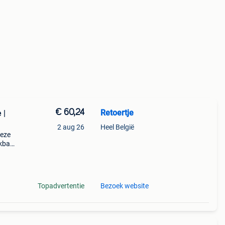
€ 60,24
Retoertje
 |
2 aug 26
Heel België
deze
ikbaar
g
Topadvertentie
Bezoek website