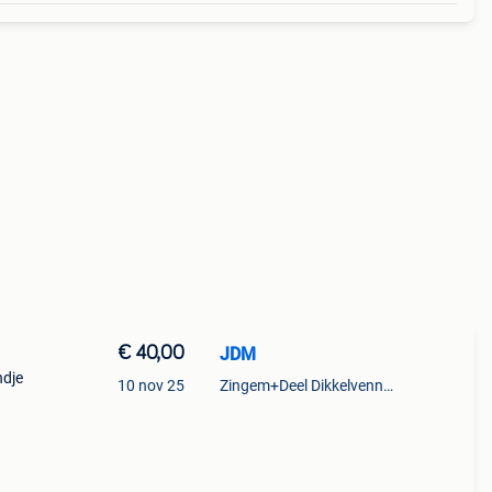
€ 40,00
JDM
ndje
10 nov 25
Zingem+Deel Dikkelvenne En Nederzwalm-Hermelgem
n