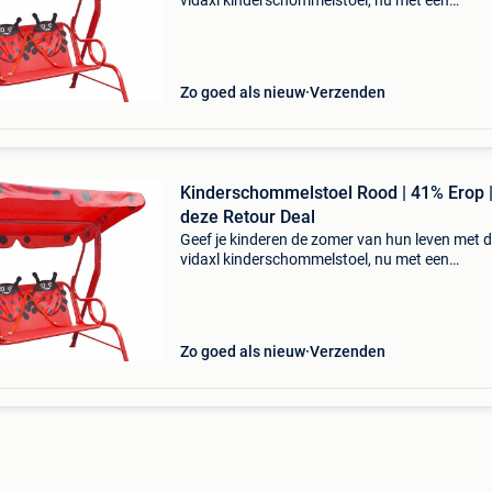
vidaxl kinderschommelstoel, nu met een
waanzinnige korting van 41%! Deze
kinderschommelstoel is de perfecte plek voor
urenlang speelplezier en relaxmo
Zo goed als nieuw
Verzenden
Kinderschommelstoel Rood | 41% Erop 
deze Retour Deal
Geef je kinderen de zomer van hun leven met 
vidaxl kinderschommelstoel, nu met een
waanzinnige korting van 41%! Deze
kinderschommelstoel is de perfecte toevoegin
voor elke tuin en staat garant v
Zo goed als nieuw
Verzenden