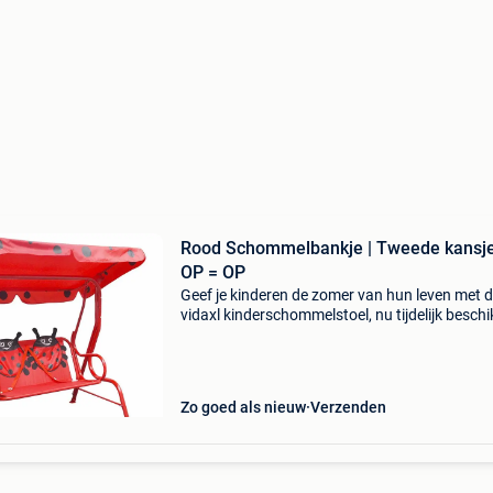
Rood Schommelbankje | Tweede kansje
OP = OP
Geef je kinderen de zomer van hun leven met 
vidaxl kinderschommelstoel, nu tijdelijk besch
met een vette korting van 41%! Deze
kinderschommelstoel is de perfecte toevoegin
voor elke tuin w
Zo goed als nieuw
Verzenden