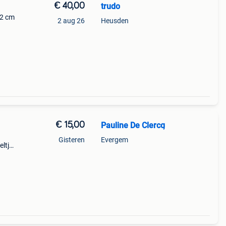
€ 40,00
trudo
42 cm
2 aug 26
Heusden
€ 15,00
Pauline De Clercq
Gisteren
Evergem
ltje,