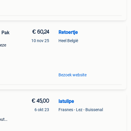
€ 60,24
Retoertje
| Pak
10 nov 25
Heel België
deze
g
Bezoek website
€ 45,00
latulipe
6 okt 23
Frasnes - Lez - Buissenal
out
gte:
m.