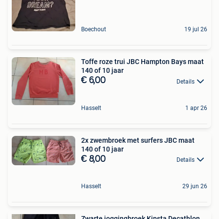
Boechout
19 jul 26
Toffe roze trui JBC Hampton Bays maat
140 of 10 jaar
€ 6,00
Details
Hasselt
1 apr 26
2x zwembroek met surfers JBC maat
140 of 10 jaar
€ 8,00
Details
Hasselt
29 jun 26
Zwarte joggingbroek Kipsta Decathlon