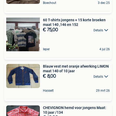
Boechout
3 dec 25
60 T-shirts jongens + 15 korte broeken
maat 140 ,146 en 152
€ 75,00
Details
Ieper
4 jul 26
Blauw vest met oranje afwerking LIMON
maat 140 of 10 jaar
€ 8,00
Details
Hasselt
29 mrt 26
CHEVIGNON hemd voor jongens Maat:
10 jaar /134