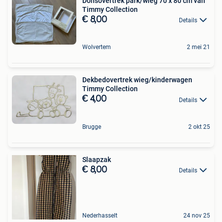
Donsovertrek park/wieg 70 x 80 cm van
Timmy Collection
€ 8,00
Details
Wolvertem
2 mei 21
Dekbedovertrek wieg/kinderwagen
Timmy Collection
€ 4,00
Details
Brugge
2 okt 25
Slaapzak
€ 8,00
Details
Nederhasselt
24 nov 25