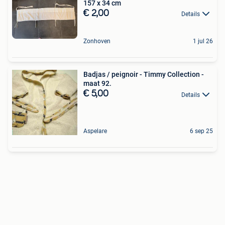
157 x 34 cm
€ 2,00
Details
Zonhoven
1 jul 26
Badjas / peignoir - Timmy Collection -
maat 92.
€ 5,00
Details
Aspelare
6 sep 25